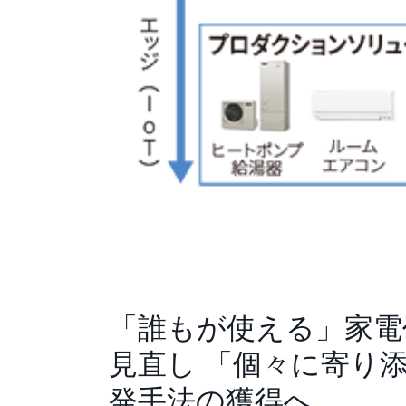
「誰もが使える」家電
見直し 「個々に寄り
発手法の獲得へ