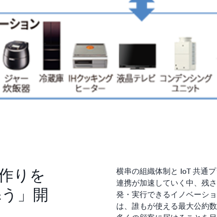
作りを
横串の組織体制と IoT 共
連携が加速していく中、残さ
添う」開
発・実行できるイノベーショ
は、誰もが使える最大公約数