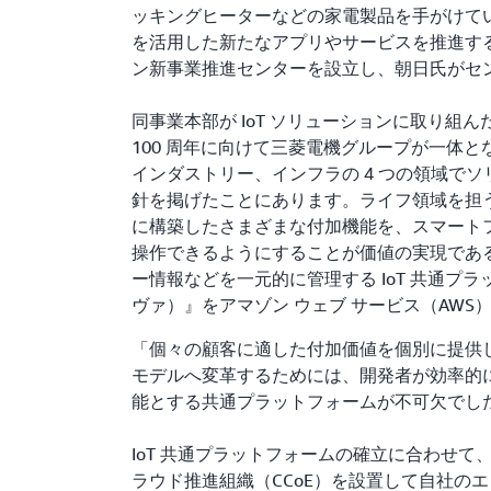
ッキングヒーターなどの家電製品を手がけています。
を活用した新たなアプリやサービスを推進する
ン新事業推進センターを設立し、朝日氏がセ
同事業本部が IoT ソリューションに取り組んだ
100 周年に向けて三菱電機グループが一体
インダストリー、インフラの 4 つの領域で
針を掲げたことにあります。ライフ領域を担
に構築したさまざまな付加機能を、スマートフォ
操作できるようにすることが価値の実現であ
ー情報などを一元的に管理する IoT 共通プラッ
ヴァ）』をアマゾン ウェブ サービス（AWS
「個々の顧客に適した付加価値を個別に提供していく
モデルへ変革するためには、開発者が効率的
能とする共通プラットフォームが不可欠でした
IoT 共通プラットフォームの確立に合わせ
ラウド推進組織（CCoE）を設置して自社の