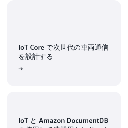
IoT Core で次世代の車両通信
を設計する
始める »
IoT と Amazon DocumentDB