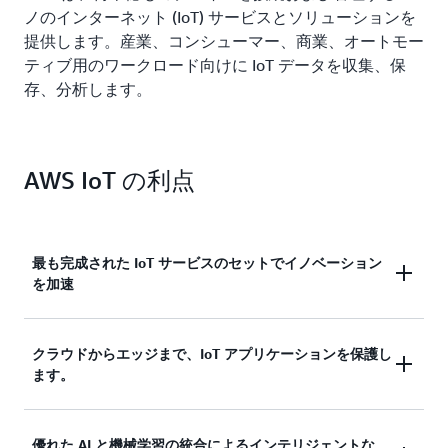
ノのインターネット (IoT) サービスとソリューションを
提供します。産業、コンシューマー、商業、オートモー
ティブ用のワークロード向けに IoT データを収集、保
存、分析します。
AWS IoT の利点
最も完成された IoT サービスのセットでイノベーション
を加速
AWS IoT は、スケール、迅速な対応、コスト削減を
クラウドからエッジまで、IoT アプリケーションを保護し
ます。
実現します。セキュアなデバイス接続から管理、ス
トレージ、分析まで、AWS IoT には完全なソリュー
ションを構築するために必要な広範かつ深いサービ
AWS IoT サービスは、アプリケーションとデバイス
優れた AI と機械学習の統合によるインテリジェントな