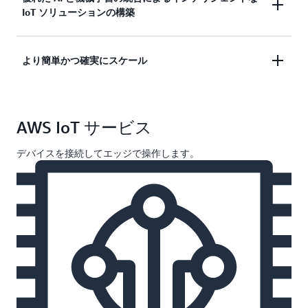
スがあります。
IoT ソリューションの構築
のすべての層に対応します。
クラウドでモデルを作成し、
最大 25 倍のパフォー
より簡単かつ確実にスケール
マンスと 10 分の 1 以下のランタイムフットプリン
ト
でデバイスにデプロイします。 AWS は、AI、機
数十億のデバイスと数兆のメッセージに対応する、
械学習 (ML)、IoT を統合し、デバイスをよりインテ
AWS IoT サービス
安全で実績のある伸縮自在なクラウドインフラスト
リジェントにします。
ラクチャで、革新的で差別化されたソリューション
デバイスを接続してエッジで操作します。
を構築します。AWS IoT は、他の AWS サービスと
シームレスに統合します。