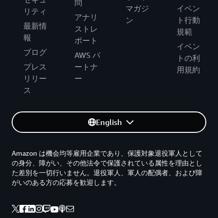
問
マガジ
イベン
リティ
アナリ
ン
ト行動
最新情
ストレ
規範
報
ポート
イベン
ブログ
AWS パ
トの利
プレス
ートナ
用規約
リリー
ー
ス
English
Amazon は機会均等雇用企業であり、保護対象退役軍人として
の身分、障がい、その他法令で保護されている属性を理由とし
た差別を一切行いません。退役軍人、軍人の配偶者、および障
がいのある方の応募を歓迎します。