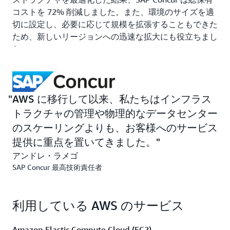
コストを 72% 削減しました。また、環境のサイズを適
切に設定し、必要に応じて規模を拡張することもできた
ため、新しいリージョンへの迅速な拡大にも役立ちまし
た。
移行を加速することで、SAP Concur はより多くのリソ
ースをイノベーションと機能の開発に充てることができ
ました。「AWS に移行して以来、私たちは物理的なデ
AWS に移行して以来、私たちはインフラス
ータセンターを通じたインフラストラクチャの管理やス
トラクチャの管理や物理的なデータセンター
ケーリングよりも、お客様へのサービス提供に注力する
のスケーリングよりも、お客様へのサービス
ことができました」と Lamego 氏は言います。
提供に重点を置いてきました。
アンドレ・ラメゴ
成果 | Amazon Bedrock を利用して生成 AI を探求する
SAP Concur 最高技術責任者
SAP Concurは、基礎モデルを使用して生成型人工知能
アプリケーションを構築およびスケーリングするための
利用している AWS のサービス
フルマネージドサービスであるAmazon
Bedrockを通じ
て提供されるAnthropic Claude、Mistral AI、Amazon
Titanの各モデルを実験しています。「AWS を利用する
Amazon Elastic Compute Cloud (EC2)