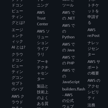
ドコン
ニング
ツール
トチケ
ピュー
ットを
AWS
AWS で
ティン
申請す
Trust
の .NET
グとは?
る
Center
AWS で
エージ
AWS
AWS ソ
の
ェンテ
re:Post
リュー
Python
ィック
ション
ナレッ
AWS で
AI とは?
ライブ
ジセン
の Java
クラウ
ラリ
ター
AWS で
ドコン
アーキ
AWS サ
の PHP
ピュー
テクチ
ポート
AWS で
ティン
ャセン
の概要
の
グコン
ター
AWS の
JavaScript
セプト
製品と
アクセ
のハブ
builders.flash
技術上
シビリ
- AWS
AWS ク
のよく
ティ
の公式
ラウド
ある質
法務
ウェブ
セキュ