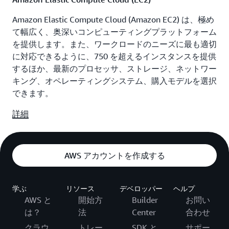
ことで、自信を持って安全に構築できます」と Lamego
Amazon Elastic Compute Cloud (Amazon EC2) は、極め
氏は言います。「また、イノベーションに注力して、世
て幅広く、奥深いコンピューティングプラットフォーム
界クラスのコンシューマーグレードの体験を企業顧客に
を提供します。また、ワークロードのニーズに最も適切
提供することもできます」。
に対応できるように、750 を超えるインスタンスを提供
するほか、最新のプロセッサ、ストレージ、ネットワー
キング、オペレーティングシステム、購入モデルを選択
できます。
詳細
AWS アカウントを作成する
学ぶ
リソース
デベロッパー
ヘルプ
AWS と
開始方
Builder
お問い
は？
法
Center
合わせ
クラウ
トレー
SDK と
サポー