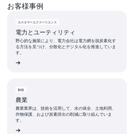
関連する二酸化炭素排出量を測定、予測、削減しま
お客様事例
す。
カスタマーエクスペリエンス
電力とユーティリティ
野心的な施策により、電力会社は電力網を脱炭素化す
る方法を見つけ、分散化とデジタル化を推進していま
す。
詳細
動画
農業
農業業界は、技術を活用して、水の保全、土地利用、
作物保護、および炭素排出の削減に取り組んでいま
す。
詳細