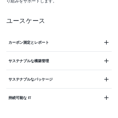
り組みをサポートします。
ユースケース
カーボン測定とレポート
サプライチェーン全体のビジネスプロセスを炭素当
サステナブルな構築管理
量に変換して、サステナビリティの進捗を正確にベ
ンチマーク、管理、およびレポートします。
建物のオペレーションから炭素排出量を理解して、
サステナブルなパッケージ
エネルギー効率向上と炭素削減が可能な領域を特定
します。
データ分析と機械学習を利用して、梱包廃棄物、輸
持続可能な IT
送コスト、および炭素排出量を削減します。
IT インフラストラクチャとクラウドワークロードに