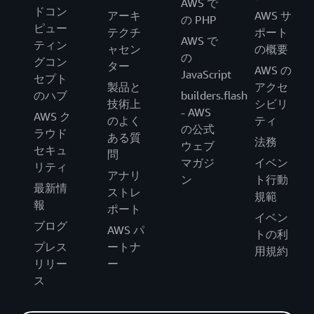
AWS で
ドコン
アーキ
AWS サ
の PHP
ピュー
テクチ
ポート
AWS で
ティン
ャセン
の概要
の
グコン
ター
AWS の
JavaScript
セプト
製品と
アクセ
のハブ
builders.flash
技術上
シビリ
- AWS
AWS ク
のよく
ティ
の公式
ラウド
ある質
法務
ウェブ
セキュ
問
マガジ
イベン
リティ
アナリ
ン
ト行動
最新情
ストレ
規範
報
ポート
イベン
ブログ
AWS パ
トの利
プレス
ートナ
用規約
リリー
ー
ス