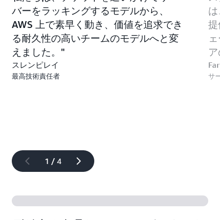
バーをラッキングするモデルから、
は
AWS 上で素早く動き、価値を追求でき
提
る耐久性の高いチームのモデルへと変
ェ
えました。
ア
スレンピレイ
Fa
最高技術責任者
サ
1 / 4