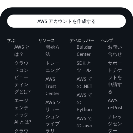
AWS アカウントを作成する
学ぶ
リソース
デベロッパー
ヘルプ
AWS と
開始方
Builder
お問い
は？
法
Center
合わせ
クラウ
トレー
SDK と
サポー
ドコン
ニング
ツール
トチケ
ピュー
ットを
AWS
AWS で
ティン
申請す
Trust
の .NET
グとは?
る
Center
AWS で
エージ
AWS
AWS ソ
の
ェンテ
re:Post
リュー
Python
ィック
ション
ナレッ
AWS で
AI とは?
ライブ
ジセン
の Java
クラウ
ラリ
ター