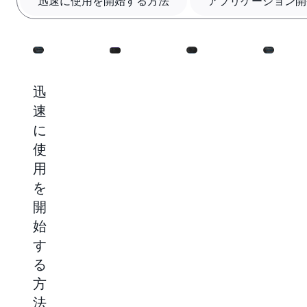
迅速に使用を開始する方法
アプリケーション開
迅
ア
サ
IDE
速
プ
ー
か
に
リ
バ
ら
使
ケ
ー
デ
用
ー
レ
プ
を
シ
ス
ロ
開
ョ
ア
イ
始
ン
プ
す
す
開
リ
る
る
発
ケ
数
方
の
ー
回
の
法
迅
シ