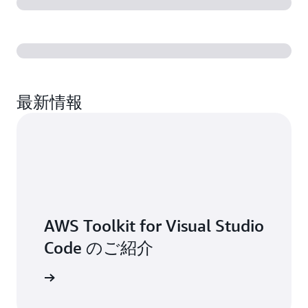
プ
バ
リ
ッ
ケ
グ
ー
し
シ
ま
ョ
す。
ン
最新情報
を
よ
り
速
く
構
築
で
き
AWS Toolkit for Visual Studio
ま
す。
Code のご紹介
グを読む