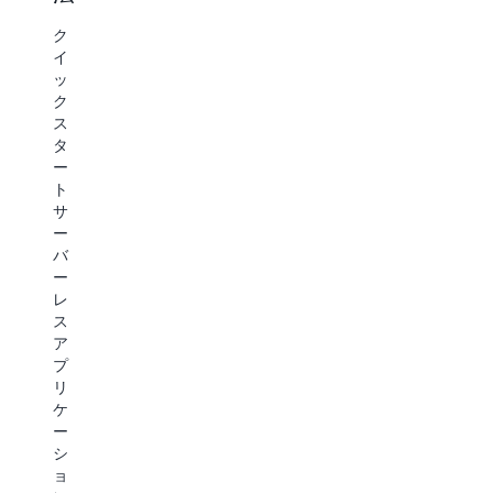
ク
速
ョ
リ
ク
化
ン
ッ
イ
ク
ッ
を
Amazon
で
ク
簡
CodeWhisperer
サ
ス
を
ー
単
タ
使
バ
ー
に
用
ー
ト
構
す
レ
サ
る
ス
ー
築
と、
ア
バ
以
プ
ー
ブ
前
リ
レ
レ
の
ケ
ス
ー
コ
ー
ア
ク
ー
シ
プ
ポ
ド
ョ
リ
イ
と
ン
ケ
ン
平
を
ー
ト
易
デ
シ
を
な
プ
ョ
設
英
ロ