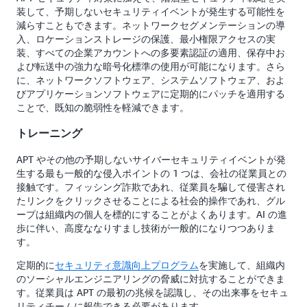
装して、予期しないセキュリティイベントが発生する可能性を
減らすこともできます。ネットワークセグメンテーションの導
入、ロケーションストレージの保護、最小権限アクセスの実
装、すべての企業アカウントへの多要素認証の適用、保存中お
よび転送中の強力な暗号化標準の使用が可能になります。さら
に、ネットワークソフトウェア、システムソフトウェア、およ
びアプリケーションソフトウェアに定期的にパッチを適用する
ことで、既知の脆弱性を軽減できます。
トレーニング
APT やその他の予期しないサイバーセキュリティイベントが発
生する最も一般的な侵入ポイントの 1 つは、会社の従業員との
接触です。フィッシング詐欺であれ、従業員を騙して侵害され
たリンクをクリックさせることによる社会的操作であれ、グル
ープは組織内の個人を標的にすることがよくあります。AI の進
歩に伴い、高度ななりすまし技術が一般的になりつつありま
す。
定期的に
セキュリティ意識向上プログラム
を実施して、組織内
のソーシャルエンジニアリングの脅威に対抗することができま
す。従業員は APT の最初の兆候を認識し、その出来事をセキュ
リティチームに報告できる必要があります。