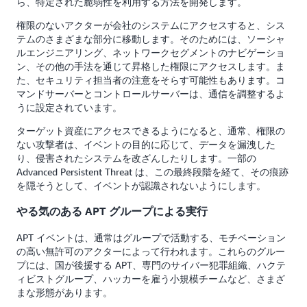
ら、特定された脆弱性を利用する方法を開発します。
権限のないアクターが会社のシステムにアクセスすると、シス
テムのさまざまな部分に移動します。そのためには、ソーシャ
ルエンジニアリング、ネットワークセグメントのナビゲーショ
ン、その他の手法を通じて昇格した権限にアクセスします。ま
た、セキュリティ担当者の注意をそらす可能性もあります。コ
マンドサーバーとコントロールサーバーは、通信を調整するよ
うに設定されています。
ターゲット資産にアクセスできるようになると、通常、権限の
ない攻撃者は、イベントの目的に応じて、データを漏洩した
り、侵害されたシステムを改ざんしたりします。一部の
Advanced Persistent Threat は、この最終段階を経て、その痕跡
を隠そうとして、イベントが認識されないようにします。
やる気のある APT グループによる実行
APT イベントは、通常はグループで活動する、モチベーション
の高い無許可のアクターによって行われます。これらのグルー
プには、国が後援する APT、専門のサイバー犯罪組織、ハクテ
ィビストグループ、ハッカーを雇う小規模チームなど、さまざ
まな形態があります。