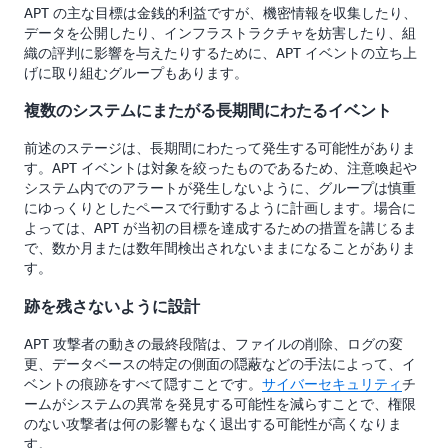
APT の主な目標は金銭的利益ですが、機密情報を収集したり、
データを公開したり、インフラストラクチャを妨害したり、組
織の評判に影響を与えたりするために、APT イベントの立ち上
げに取り組むグループもあります。
複数のシステムにまたがる長期間にわたるイベント
前述のステージは、長期間にわたって発生する可能性がありま
す。APT イベントは対象を絞ったものであるため、注意喚起や
システム内でのアラートが発生しないように、グループは慎重
にゆっくりとしたペースで行動するように計画します。場合に
よっては、APT が当初の目標を達成するための措置を講じるま
で、数か月または数年間検出されないままになることがありま
す。
跡を残さないように設計
APT 攻撃者の動きの最終段階は、ファイルの削除、ログの変
更、データベースの特定の側面の隠蔽などの手法によって、イ
ベントの痕跡をすべて隠すことです。
サイバーセキュリティ
チ
ームがシステムの異常を発見する可能性を減らすことで、権限
のない攻撃者は何の影響もなく退出する可能性が高くなりま
す。