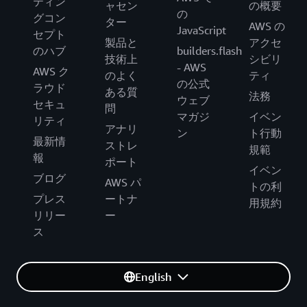
ティン
ャセン
の概要
の
グコン
ター
AWS の
JavaScript
セプト
製品と
アクセ
のハブ
builders.flash
技術上
シビリ
- AWS
AWS ク
のよく
ティ
の公式
ラウド
ある質
法務
ウェブ
セキュ
問
マガジ
イベン
リティ
アナリ
ン
ト行動
最新情
ストレ
規範
報
ポート
イベン
ブログ
AWS パ
トの利
プレス
ートナ
用規約
リリー
ー
ス
English