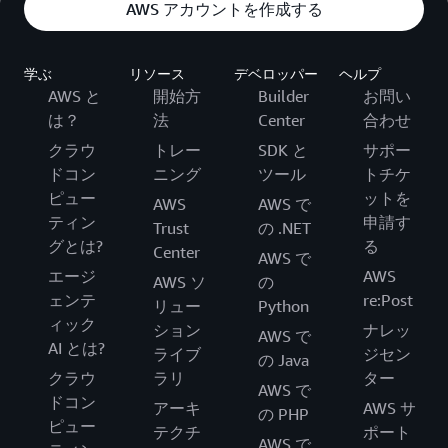
AWS アカウントを作成する
学ぶ
リソース
デベロッパー
ヘルプ
AWS と
開始方
Builder
お問い
は？
法
Center
合わせ
クラウ
トレー
SDK と
サポー
ドコン
ニング
ツール
トチケ
ピュー
ットを
AWS
AWS で
ティン
申請す
Trust
の .NET
グとは?
る
Center
AWS で
エージ
AWS
AWS ソ
の
ェンテ
re:Post
リュー
Python
ィック
ション
ナレッ
AWS で
AI とは?
ライブ
ジセン
の Java
クラウ
ラリ
ター
AWS で
ドコン
アーキ
AWS サ
の PHP
ピュー
テクチ
ポート
AWS で