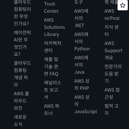
클라우드
도구
켓 제출
Trust
컴퓨팅이
Center
AWS에
AWS
란 무엇
서의
re:Post
AWS
인가요?
.NET
Solutions
지식 센
에이전틱
Library
AWS에
터
AI란 무
서의
아키텍처
AWS
엇인가
Python
센터
Support
요?
AWS에
개요
제품 및
클라우드
서의
기술 관
전문가의
컴퓨팅
Java
련 FAQ
도움 받
개념 허
AWS 상
기
애널리스
브
의 PHP
트 보고
AWS 접
AWS 클
서
AWS 상
근성
라우드
의
AWS 파
법적 고
보안
JavaScript
트너
지
새로운
소식