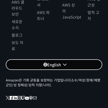
AWS 클
서
AWS 상
근성
라우드
의
AWS 파
법적 고
보안
JavaScript
트너
지
새로운
소식
블로그
보도 자
료
English
Amazon은 기회 균등을 보장하는 기업입니다(소수/여성/장애/재향
군인/성 정체성/성적 지향/나이).