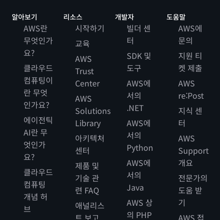
알아보기
리소스
개발자
도움말
AWS란
시작하기
빌더 센
AWS에
무엇인가
터
문의
교육
요?
SDK 및
지원 티
AWS
클라우드
도구
켓 제출
Trust
컴퓨팅이
Center
AWS에
AWS
란 무엇
서의
re:Post
AWS
인가요?
.NET
Solutions
지식 센
에이전틱
Library
AWS에
터
AI란 무
서의
아키텍처
AWS
엇인가
Python
센터
Support
요?
AWS에
개요
제품 및
클라우드
서의
기술 관
전문가의
컴퓨팅
Java
련 FAQ
도움 받
개념 허
AWS 상
기
애널리스
브
의 PHP
트 보고
AWS 접