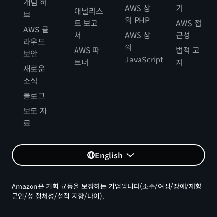
개념 허
AWS 상
기
애널리스
브
의 PHP
트 보고
AWS 접
AWS 클
서
AWS 상
근성
라우드
의
AWS 파
법적 고
보안
JavaScript
트너
지
새로운
소식
블로그
보도 자
료
English
Amazon은 기회 균등을 보장하는 기업입니다(소수/여성/장애/재향
군인/성 정체성/성적 지향/나이).