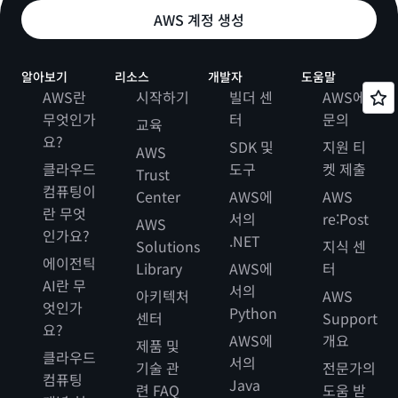
AWS 계정 생성
알아보기
리소스
개발자
도움말
AWS란
시작하기
빌더 센
AWS에
무엇인가
터
문의
교육
요?
SDK 및
지원 티
AWS
클라우드
도구
켓 제출
Trust
컴퓨팅이
Center
AWS에
AWS
란 무엇
서의
re:Post
AWS
인가요?
.NET
Solutions
지식 센
에이전틱
Library
AWS에
터
AI란 무
서의
아키텍처
AWS
엇인가
Python
센터
Support
요?
AWS에
개요
제품 및
클라우드
서의
기술 관
전문가의
컴퓨팅
Java
련 FAQ
도움 받