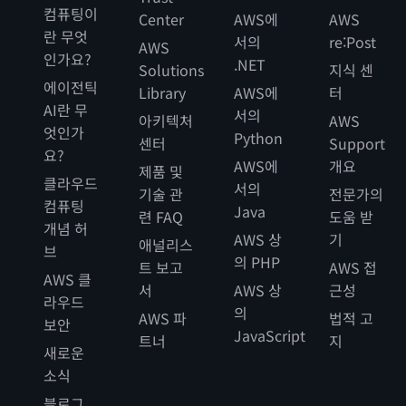
컴퓨팅이
Center
AWS에
AWS
란 무엇
서의
re:Post
AWS
인가요?
.NET
Solutions
지식 센
에이전틱
Library
AWS에
터
AI란 무
서의
아키텍처
AWS
엇인가
Python
센터
Support
요?
AWS에
개요
제품 및
클라우드
서의
기술 관
전문가의
컴퓨팅
Java
련 FAQ
도움 받
개념 허
AWS 상
기
애널리스
브
의 PHP
트 보고
AWS 접
AWS 클
서
AWS 상
근성
라우드
의
AWS 파
법적 고
보안
JavaScript
트너
지
새로운
소식
블로그