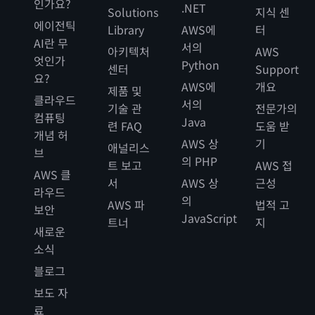
인가요?
.NET
Solutions
지식 센
에이전틱
Library
AWS에
터
AI란 무
서의
아키텍처
AWS
엇인가
Python
센터
Support
요?
AWS에
개요
제품 및
클라우드
서의
기술 관
전문가의
컴퓨팅
Java
련 FAQ
도움 받
개념 허
AWS 상
기
애널리스
브
의 PHP
트 보고
AWS 접
AWS 클
서
AWS 상
근성
라우드
의
AWS 파
법적 고
보안
JavaScript
트너
지
새로운
소식
블로그
보도 자
료