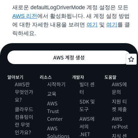
새로운 defaultLogDriverMode 계정 설정은 모든
AWS 리전
에서 활성화됩니다. 새 계정 설정 방법
에 대한 자세한 내용을 보려면
여기
및
여기
를 클
릭하세요.
AWS 계정 생성
알아보기
리소스
개발자
도움말
AWS란
시작하기
빌더 센
AWS에
무엇인가
터
문의
교육
요?
SDK 및
지원 티
AWS
클라우드
도구
켓 제출
Trust
컴퓨팅이
Center
AWS에
AWS
란 무엇
서의
re:Post
AWS
인가요?
.NET
Solutions
지식 센