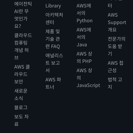
에이전틱
Library
AWS에
터
AI란 무
서의
아키텍처
AWS
엇인가
Python
센터
Support
요?
AWS에
개요
제품 및
클라우드
서의
기술 관
전문가의
컴퓨팅
Java
련 FAQ
도움 받
개념 허
AWS 상
기
애널리스
브
의 PHP
트 보고
AWS 접
AWS 클
서
AWS 상
근성
라우드
의
AWS 파
법적 고
보안
JavaScript
트너
지
새로운
소식
블로그
보도 자
료