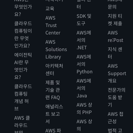
무엇인가
터
문의
교육
요?
SDK 및
지원 티
AWS
클라우드
도구
켓 제출
Trust
컴퓨팅이
Center
AWS에
AWS
란 무엇
서의
re:Post
AWS
인가요?
.NET
Solutions
지식 센
에이전틱
Library
AWS에
터
AI란 무
서의
아키텍처
AWS
엇인가
Python
센터
Support
요?
AWS에
개요
제품 및
클라우드
서의
기술 관
전문가의
컴퓨팅
Java
련 FAQ
도움 받
개념 허
AWS 상
기
애널리스
브
의 PHP
트 보고
AWS 접
AWS 클
서
AWS 상
근성
라우드
의
AWS 파
법적 고
보안