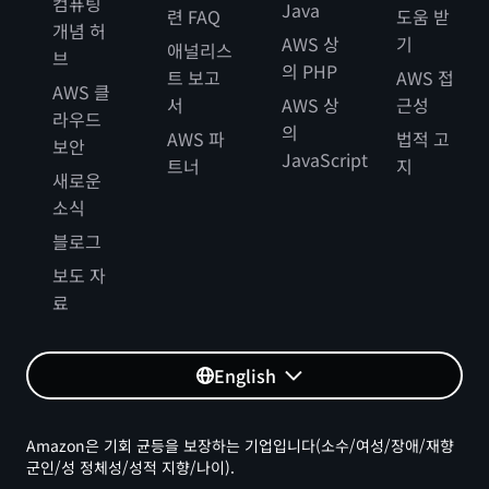
컴퓨팅
Java
련 FAQ
도움 받
개념 허
AWS 상
기
애널리스
브
의 PHP
트 보고
AWS 접
AWS 클
서
AWS 상
근성
라우드
의
AWS 파
법적 고
보안
JavaScript
트너
지
새로운
소식
블로그
보도 자
료
English
Amazon은 기회 균등을 보장하는 기업입니다(소수/여성/장애/재향
군인/성 정체성/성적 지향/나이).