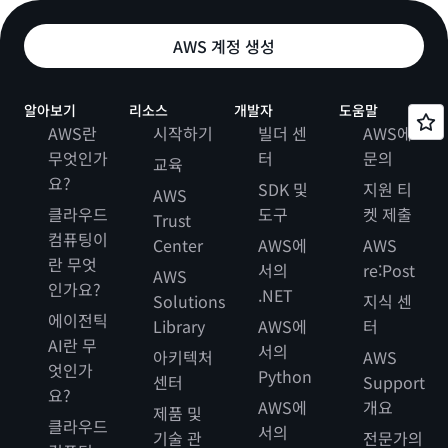
AWS 계정 생성
알아보기
리소스
개발자
도움말
AWS란
시작하기
빌더 센
AWS에
무엇인가
터
문의
교육
요?
SDK 및
지원 티
AWS
클라우드
도구
켓 제출
Trust
컴퓨팅이
Center
AWS에
AWS
란 무엇
서의
re:Post
AWS
인가요?
.NET
Solutions
지식 센
에이전틱
Library
AWS에
터
AI란 무
서의
아키텍처
AWS
엇인가
Python
센터
Support
요?
AWS에
개요
제품 및
클라우드
서의
기술 관
전문가의