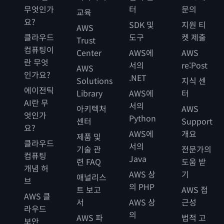
무엇인가
터
문의
교육
요?
SDK 및
지원 티
AWS
클라우드
도구
켓 제출
Trust
컴퓨팅이
Center
AWS에
AWS
란 무엇
서의
re:Post
AWS
인가요?
.NET
Solutions
지식 센
에이전틱
Library
AWS에
터
AI란 무
서의
아키텍처
AWS
엇인가
Python
센터
Support
요?
AWS에
개요
제품 및
클라우드
서의
기술 관
전문가의
컴퓨팅
Java
련 FAQ
도움 받
개념 허
AWS 상
기
애널리스
브
의 PHP
트 보고
AWS 접
AWS 클
서
AWS 상
근성
라우드
의
AWS 파
법적 고
보안