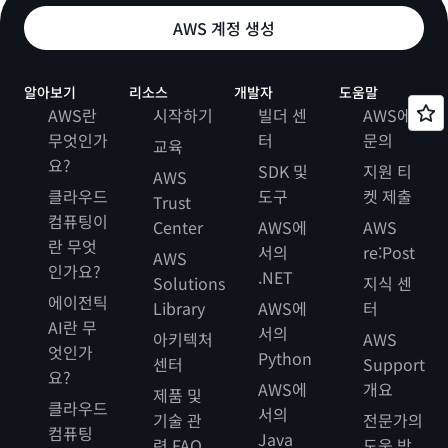
AWS 계정 생성
알아보기
리소스
개발자
도움말
AWS란
시작하기
빌더 센
AWS에
무엇인가
터
문의
교육
요?
SDK 및
지원 티
AWS
클라우드
도구
켓 제출
Trust
컴퓨팅이
Center
AWS에
AWS
란 무엇
서의
re:Post
AWS
인가요?
.NET
Solutions
지식 센
에이전틱
Library
AWS에
터
AI란 무
서의
아키텍처
AWS
엇인가
Python
센터
Support
요?
AWS에
개요
제품 및
클라우드
서의
기술 관
전문가의
컴퓨팅
Java
련 FAQ
도움 받