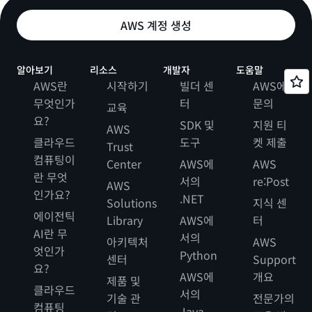
AWS 계정 생성
알아보기
리소스
개발자
도움말
AWS란
시작하기
빌더 센
AWS에
무엇인가
터
문의
교육
요?
SDK 및
지원 티
AWS
클라우드
도구
켓 제출
Trust
컴퓨팅이
Center
AWS에
AWS
란 무엇
서의
re:Post
AWS
인가요?
.NET
Solutions
지식 센
에이전틱
Library
AWS에
터
AI란 무
서의
아키텍처
AWS
엇인가
Python
센터
Support
요?
AWS에
개요
제품 및
클라우드
서의
기술 관
전문가의
컴퓨팅
Java