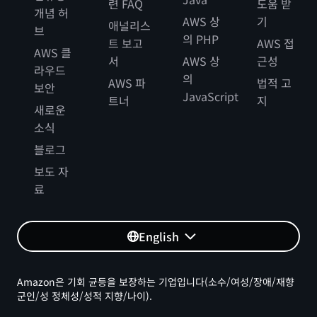
련 FAQ
도움 받
개념 허
AWS 상
기
애널리스
브
의 PHP
트 보고
AWS 접
AWS 클
서
AWS 상
근성
라우드
의
AWS 파
법적 고
보안
JavaScript
트너
지
새로운
소식
블로그
보도 자
료
English
Amazon은 기회 균등을 보장하는 기업입니다(소수/여성/장애/재향
군인/성 정체성/성적 지향/나이).