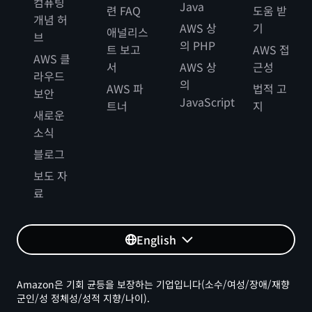
컴퓨팅
Java
련 FAQ
도움 받
개념 허
AWS 상
기
애널리스
브
의 PHP
트 보고
AWS 접
AWS 클
서
AWS 상
근성
라우드
의
AWS 파
법적 고
보안
JavaScript
트너
지
새로운
소식
블로그
보도 자
료
English
Amazon은 기회 균등을 보장하는 기업입니다(소수/여성/장애/재향
군인/성 정체성/성적 지향/나이).