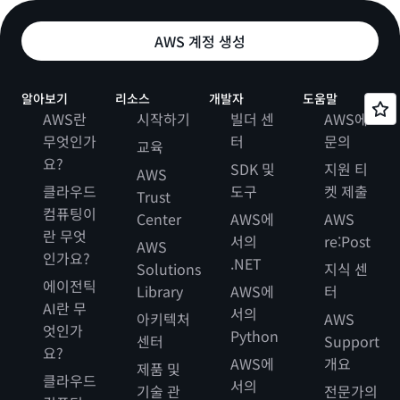
AWS 계정 생성
알아보기
리소스
개발자
도움말
AWS란
시작하기
빌더 센
AWS에
무엇인가
터
문의
교육
요?
SDK 및
지원 티
AWS
클라우드
도구
켓 제출
Trust
컴퓨팅이
Center
AWS에
AWS
란 무엇
서의
re:Post
AWS
인가요?
.NET
Solutions
지식 센
에이전틱
Library
AWS에
터
AI란 무
서의
아키텍처
AWS
엇인가
Python
센터
Support
요?
AWS에
개요
제품 및
클라우드
서의
기술 관
전문가의