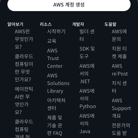
AWS 계정 생성
알아보기
리소스
개발자
도움말
AWS란
시작하기
빌더 센
AWS에
무엇인가
터
문의
교육
요?
SDK 및
지원 티
AWS
클라우드
도구
켓 제출
Trust
컴퓨팅이
Center
AWS에
AWS
란 무엇
서의
re:Post
AWS
인가요?
.NET
Solutions
지식 센
에이전틱
Library
AWS에
터
AI란 무
서의
아키텍처
AWS
엇인가
Python
센터
Support
요?
AWS에
개요
제품 및
클라우드
서의
기술 관
전문가의
컴퓨팅
Java
련 FAQ
도움 받
개념 허