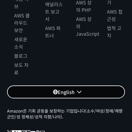
AWS 상
기
애널리스
브
의 PHP
트 보고
AWS 접
AWS 클
서
AWS 상
근성
라우드
의
AWS 파
법적 고
보안
JavaScript
트너
지
새로운
소식
블로그
보도 자
료
English
Amazon은 기회 균등을 보장하는 기업입니다(소수/여성/장애/재향
군인/성 정체성/성적 지향/나이).