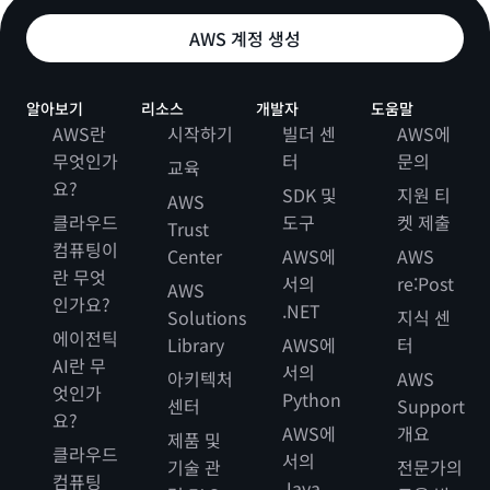
AWS 계정 생성
알아보기
리소스
개발자
도움말
AWS란
시작하기
빌더 센
AWS에
무엇인가
터
문의
교육
요?
SDK 및
지원 티
AWS
클라우드
도구
켓 제출
Trust
컴퓨팅이
Center
AWS에
AWS
란 무엇
서의
re:Post
AWS
인가요?
.NET
Solutions
지식 센
에이전틱
Library
AWS에
터
AI란 무
서의
아키텍처
AWS
엇인가
Python
센터
Support
요?
AWS에
개요
제품 및
클라우드
서의
기술 관
전문가의
컴퓨팅
Java