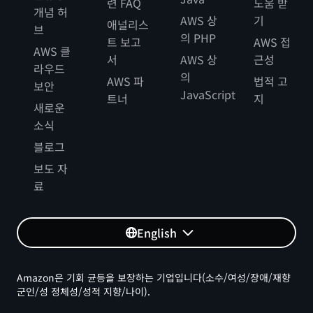
련 FAQ
도움 받
개념 허
AWS 상
기
애널리스
브
의 PHP
트 보고
AWS 접
AWS 클
서
AWS 상
근성
라우드
의
AWS 파
법적 고
보안
JavaScript
트너
지
새로운
소식
블로그
보도 자
료
English
Amazon은 기회 균등을 보장하는 기업입니다(소수/여성/장애/재향
군인/성 정체성/성적 지향/나이).