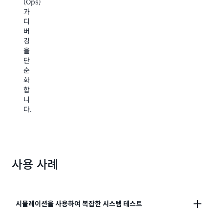
(Ops)
복
칙
를
과
잡
한
사
디
한
패
용
버
미
턴
하
깅
디
을
여
을
어
탐
원
단
공
지
시
순
급
하
DNA
화
망
는
판
합
워
데
독
니
크
필
값
다.
플
요
을
로
한
완
를
분
전
간
석
한
소
을
게
화
사용 사례
자
놈
하
동
서
고,
화
열
팀
할
로
간
수
조
시뮬레이션을 사용하여 복잡한 시스템 테스트
공
있
합
통