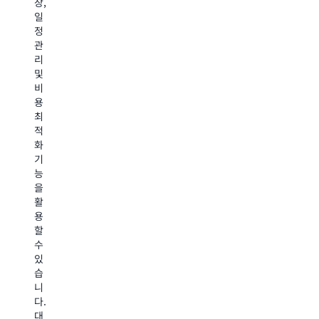
장,
동
결
별
일
화
정
하
정
할
을
기
관
수
가
위
리
있
속
해
및
으
화
소
비
므
할
분
용
로
수
자
최
사
있
라
적
람
습
이
화
이
니
브
기
개
다.
러
능
입
거
리
을
필
래
를
활
요
후
효
용
성
분
율
할
이
석
적
수
줄
의
으
있
어
경
로
습
듭
우,
검
니
니
AWS
색
다.
다.
Batch
할
대
배