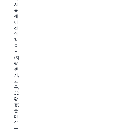
영
역
시
합
을
학,
뮬
니
간
게
레
다.
소
놈
이
AWS
화
시
션
Batch
하
퀀
의
를
고,
싱
각
사
오
테
요
용
류
스
소
하
를
트
(차
면
최
및
량
콘
소
분
센
텐
화
석
서,
츠
하
과
교
제
고,
같
통,
작
속
은
3D
시
도,
애
환
간
정
플
경)
을
확
리
를
단
성
케
더
축
및
이
작
하
비
션
은
고,
용
전