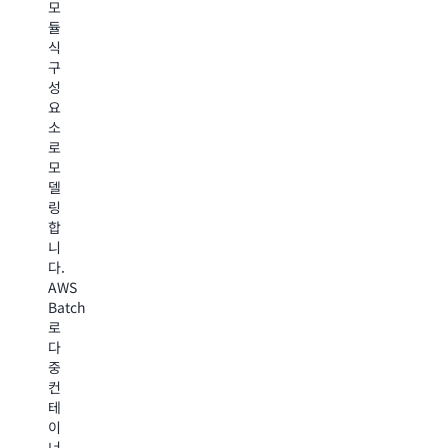
모
미
효
반
듈
디
율
에
식
어
성
서
구
패
을
운
성
키
개
영
요
지
선
을
소
를
합
간
로
동
니
소
모
적
다.
화
델
으
가
합
링
로
격
니
합
확
책
다.
니
장
정,
약
다.
하
시
물
AWS
고,
장
스
Batch
비
분
크
로
동
석,
리
다
기
위
닝
중
식
험
에
컨
미
관
서
테
디
리
AWS
이
어
와
Batch
너
공