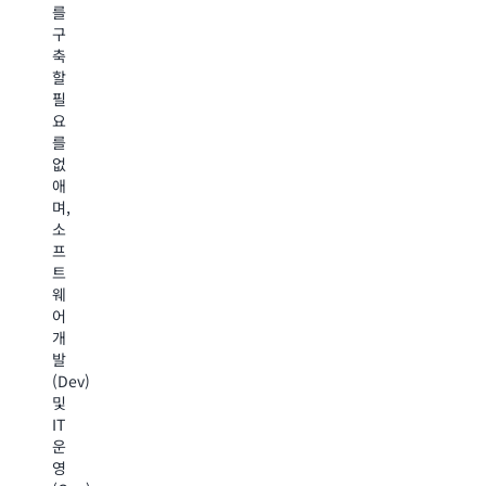
를
에
해,
대
구
서
AWS
한
축
서
기
1
할
로
계
차
필
다
학
분
요
른
습
석
를
작
을
을
없
업
AWS
완
애
과
Batch
료
며,
종
와
하
소
속
함
여
프
적
께
원
트
작
사
시
웨
업
용
파
어
의
하
일
개
실
여
을
발
행
데
생
(Dev)
을
이
성
및
조
터
한
IT
정
의
후,
운
하
불
AWS
영
여
규
Batch