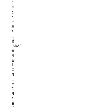
단
디
핀
전
운
어
테
체
전
및
크
학
자
엔
스
회
보
터
타
사
조
테
트
는
시
인
업
제
스
먼
부
품
템
트
터
을
(ADAS)
회
기
시
을
사
존
장
개
는
기
에
발
효
업
출
하
율
에
시
고
적
이
하
테
인
르
기
스
데
기
위
트
이
까
해
할
터
지,
고
때
처
다
성
시
리
양
능
뮬
및
한
컴