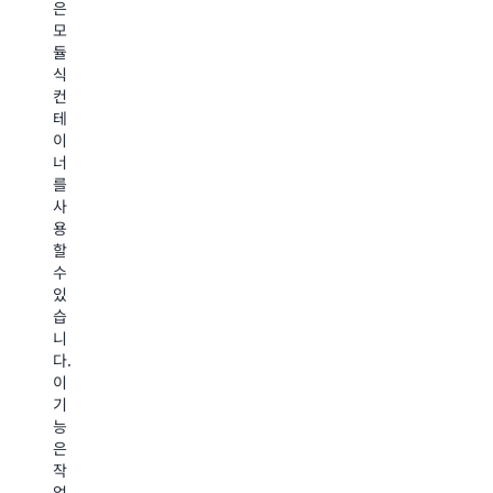
은
자
동
적
모
동
화
으
듈
화
할
로
식
하
수
더
컨
고,
있
효
테
리
으
과
이
소
므
적
너
스
로
인
를
병
다
약
사
목
음
물
용
현
날
및
할
상
거
치
수
을
래
료
있
극
주
법
습
복
기
의
니
하
에
개
다.
고,
수
발
이
수
반
로
기
동
되
이
능
프
는
어
은
로
관
질
작
세
련
수
업
스