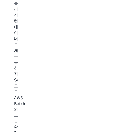
놀
와
의
체
리
후
리
또
식
작
소
는
컨
업
싱
효
테
업
및
소)
이
체
일
에
너
는
정
결
로
AWS
을
합
재
Batch
자
할
구
를
동
가
축
사
화
능
하
용
하
성
지
하
여
이
않
여
비
가
고
콘
용
장
도
텐
을
높
AWS
츠
절
은
Batch
렌
감
소
의
더
하
분
고
링
고
자
급
을
의
를
확
자
사
식