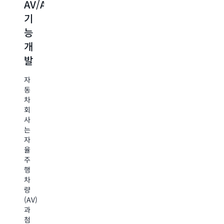
AV/ADAS
고
약
렌
기
성
물
더
능
능
스
링,
개
컴
크
트
발
퓨
리
랜
팅,
닝
스
자
거
및
코
동
차
래
DNA
딩
회
후
시
및
사
분
퀀
미
는
자
석
싱
디
율
및
어
주
바
행
사
공
이
차
오
기
급
량
제
감
망
(AV)
약
과
시
및
첨
미
유