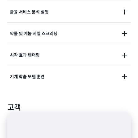
습
하
콘
니
는
텐
로보틱스, 자율 주행 차량, 첨단 운전자 보조 시스템
금융 서비스 분석 실행
다.
것
츠
(ADAS)에 사용되는 것과 같은 복잡한 시스템을 테스트
을
준
포
할 때 규모에 맞게 시뮬레이션을 실행할 수 있습니다.
비
함
1일 거래 비용, 완료 보고 및 시장 성과에 대한 분석을 자
약물 및 게놈 서열 스크리닝
프
하
동화합니다.
레
는
임
2
워
약물 설계를 위한 더 나은 데이터를 캡처하기 위해 저분
시각 효과 렌더링
차
크
자 라이브러리를 빠르게 검색합니다.
분
를
석
지
을
콘텐츠 렌더링 워크로드를 자동화하여 의존성에 따른 인
기계 학습 모델 훈련
원
자
력의 개입 필요성을 최소화합니다.
합
동
니
화
다.
모든 규모에서 컴퓨팅 집약적인 ML 모델 훈련 및 추론을
하
고객
효율적으로 실행합니다.
고
오
류
를
줄
일