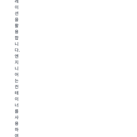
레
콘
금
퓨
이
텐
융
팅
션
츠
서
을
을
생
비
사
활
성
스
용
용
을
조
합
합
위
직
니
니
해
은
다.
다.
확
AWS
AWS
엔
장
Batch
Batch
지
성
를
는
니
이
사
계
어
뛰
용
산
는
어
하
화
컨
난
여
학,
테
배
자
임
이
치
동
상
너
컴
화
모
를
퓨
를
델
사
팅
통
링,
용
을
해
분
하
사
운
자
여
용