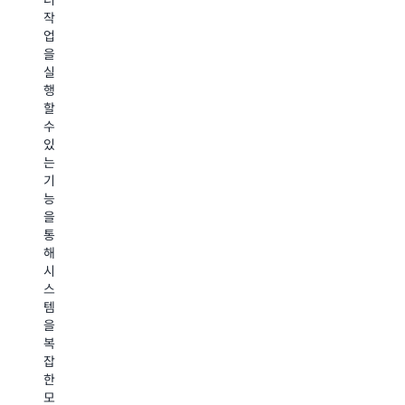
같
를
작
급
은
사
업
망
고
용
을
워
성
하
실
크
능
면
행
플
컴
연
할
로
퓨
구
수
를
팅
자
있
자
워
가
는
동
크
약
기
화
로
물
능
할
드
표
을
수
의
적
통
있
경
(일
해
습
우,
반
시
니
AWS
적
스
다.
Batch
으
템
콘
는
로
을
텐
이
단
복
츠
러
백
잡
제
한
질
한
작
작
수
모
자
업
용