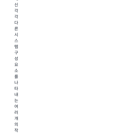
는
수
신
치
여
있
각
및
러
습
각
파
소
니
다
일
스
다.
른
기
의
이
시
반
대
프
스
트
규
로
템
랜
모
세
구
스
데
스
성
코
이
는
요
딩
터
약
소
의
세
물
를
경
트
설
나
우,
에
계
타
AWS
대
에
내
Batch
한
도
는
는
마
움
여
워
감
을
러
크
처
주
개
플
리
어
의
로
를
잠
작
를
자
재