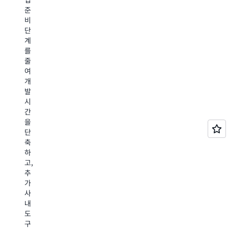
위
있
준
의
험
습
비
수
을
니
단
를
이
다.
계
줄
해
DNA
를
일
할
시
줄
수
수
퀀
여
있
있
싱
개
습
습
의
발
니
니
경
시
다.
다.
우,
간
또
사
생
을
한
기
물
단
AWS
행
정
축
Batch
위
보
하
는
를
학
고,
다
더
자
추
양
잘
가
가
한
탐
게
사
처
지
놈
내
리
하
서
도
단
기
열
구
계
위
에