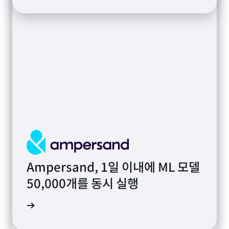
AstraZeneca, 유전체 데이터 처리
Ampersand, 1일 이내에 ML 모델
솔루션으로 하루에 510억 건의 테
50,000개를 동시 실행
Quantitative Biology Center,
스트 실행
유전체 검색 시간 50% 단축
연구 읽기
연구 읽기
연구 읽기