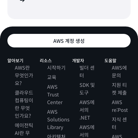
d9 시작하기
AWS 계정 생성
알아보기
리소스
개발자
도움말
AWS란
시작하기
빌더 센
AWS에
무엇인가
터
문의
교육
요?
SDK 및
지원 티
AWS
클라우드
도구
켓 제출
Trust
컴퓨팅이
Center
AWS에
AWS
란 무엇
서의
re:Post
AWS
인가요?
.NET
Solutions
지식 센
에이전틱
Library
AWS에
터
AI란 무
서의
아키텍처
AWS