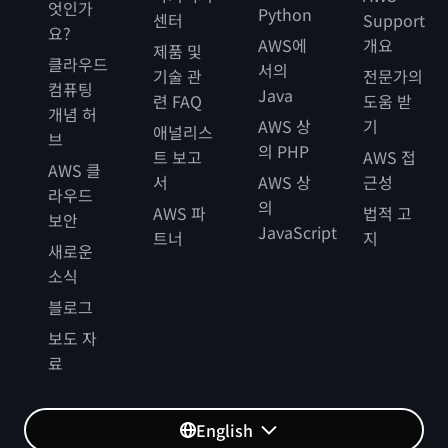
엇인가
Python
센터
Support
요?
AWS에
개요
제품 및
클라우드
서의
기술 관
전문가의
컴퓨팅
Java
련 FAQ
도움 받
개념 허
AWS 상
기
애널리스
브
의 PHP
트 보고
AWS 접
AWS 클
서
AWS 상
근성
라우드
의
AWS 파
법적 고
보안
JavaScript
트너
지
새로운
소식
블로그
보도 자
료
English