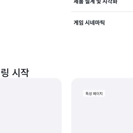
제품 설계 및 시각화
Arnold, Blender, Ma
속하게 온보딩하고 분 단위 
니다.
게임 시네마틱
KeyShot과 같은 렌더링 
션을 집중적으로 처리하기 위
량에 대한 액세스를 간소할 수
Chaos V-Ray, SideFX H
게임 시네마틱, 컷신 및 프로
렌더링 시작
특성 페이지