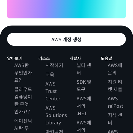
AWS 계정 생성
알아보기
리소스
개발자
도움말
AWS란
시작하기
빌더 센
AWS에
무엇인가
터
문의
교육
요?
SDK 및
지원 티
AWS
클라우드
도구
켓 제출
Trust
컴퓨팅이
Center
AWS에
AWS
란 무엇
서의
re:Post
AWS
인가요?
.NET
Solutions
지식 센
에이전틱
Library
AWS에
터
AI란 무
서의
아키텍처
AWS