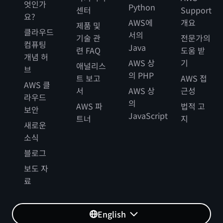
엇인가
Python
센터
Support
요?
AWS에
개요
제품 및
클라우드
서의
기술 관
전문가의
컴퓨팅
Java
련 FAQ
도움 받
개념 허
AWS 상
기
애널리스
브
의 PHP
트 보고
AWS 접
AWS 클
서
AWS 상
근성
라우드
의
AWS 파
법적 고
보안
JavaScript
트너
지
새로운
소식
블로그
보도 자
료
English