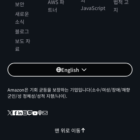
의
AWS 파
법적 고
보안
JavaScript
트너
지
새로운
소식
블로그
보도 자
료
English
Amazon은 기회 균등을 보장하는 기업입니다(소수/여성/장애/재향
군인/성 정체성/성적 지향/나이).
맨 위로 이동