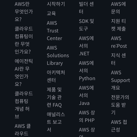
AWS란
시작하기
빌더 센
AWS에
무엇인가
터
문의
교육
요?
SDK 및
지원 티
AWS
클라우드
도구
켓 제출
Trust
컴퓨팅이
Center
AWS에
AWS
란 무엇
서의
re:Post
AWS
인가요?
.NET
Solutions
지식 센
에이전틱
Library
AWS에
터
AI란 무
서의
아키텍처
AWS
엇인가
Python
센터
Support
요?
AWS에
개요
제품 및
클라우드
서의
기술 관
전문가의
컴퓨팅
Java
련 FAQ
도움 받
개념 허
AWS 상
기
애널리스
브
의 PHP
트 보고
AWS 접
AWS 클
서
AWS 상
근성
라우드