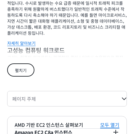
적입니다. 수시로 발생하는 수요 급증 때문에 일시적 트래픽 피크를
충족하기 위해 원활하게 버스트했다가 일반적인 트래픽 수준에서 작
동하도록 다시 축소해야 하기 때문입니다. 예를 들면 마이크로서비스,
지연 시간이 짧은 대화형 애플리케이션, 소형 및 중형 데이터베이스,
가상 데스크톱, 배포 환경, 코드 리포지토리 및 비즈니스 크리티컬 애
플리케이션 등입니다.
자세히 알아보기
고성능 컴퓨팅 워크로드
고성능 컴퓨팅 워크로드는 밀결합된 클러스터에서 효율적으로 확장
하려면 대규모 컴퓨팅 용량, 빠른 메모리 대역폭, 지연 시간이 짧은 고
처리량 네트워킹이 필요합니다. 예로는 전산 유체 역학(CFD), 유한
펼치기
요소 해석, 기상 모델링, 지진 정보 처리, 유전체학, 분자 역학, 다중
물리 시뮬레이션 등이 있습니다.
자세히 알아보기
페이지 주제
AMD 기반 EC2 인스턴스 살펴보기
모두 열기
Amazon EC2 C8a 인스턴스