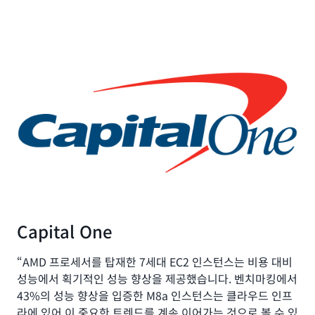
Amazon Elastic Block Store에 M5a 인스턴스의
다. 이 인스턴스는 C5a 인스턴스의 두 배 넘는 네트워
인스턴스는 SAP 인증을 받았으며 메모리 집약적 워
합니다. 최대 4개의 AMD Radeon Pro V520 GPU,
니다.
제공합니다. 이러한 다양한 인스턴스 크기를 통해 고
두 배가 넘는 최대 50Gbps의 네트워킹 속도와
크 대역폭을 제공하며 배치 처리, 분산 분석, 고성능
크로드(예: SQL 및 NoSQL 데이터베이스), 분산형
64개의 vCPU, 25Gbps 네트워킹 및 2.4TB의 로컬
객은 워크로드 요구 사항에 정확히 부합하는 인스턴
40Gbps의 대역폭을 제공합니다.
컴퓨팅(HPC), 광고 제공, 고도로 확장 가능한 멀티플
웹 규모 인 메모리 캐시(예: Memcached 및 Redis),
NVMe 기반 SSD 스토리지를 제공합니다.
스를 선택할 수 있습니다.
레이어 게임, 비디오 인코딩 등 컴퓨팅 집약적 워크로
인 메모리 데이터베이스 및 실시간 빅 데이터 분석
드용으로 설계되었습니다.
(예: Apache Hadoop 및 Apache Spark 클러스터),
기타 엔터프라이즈 애플리케이션에 적합합니다.
Capital One
“AMD 프로세서를 탑재한 7세대 EC2 인스턴스는 비용 대비
성능에서 획기적인 성능 향상을 제공했습니다. 벤치마킹에서
43%의 성능 향상을 입증한 M8a 인스턴스는 클라우드 인프
라에 있어 이 중요한 트렌드를 계속 이어가는 것으로 볼 수 있