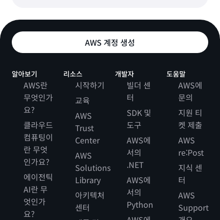
AWS 계정 생성
알아보기
리소스
개발자
도움말
AWS란
시작하기
빌더 센
AWS에
무엇인가
터
문의
교육
요?
SDK 및
지원 티
AWS
클라우드
도구
켓 제출
Trust
컴퓨팅이
Center
AWS에
AWS
란 무엇
서의
re:Post
AWS
인가요?
.NET
Solutions
지식 센
에이전틱
Library
AWS에
터
AI란 무
서의
아키텍처
AWS
엇인가
Python
센터
Support
요?
AWS에
개요