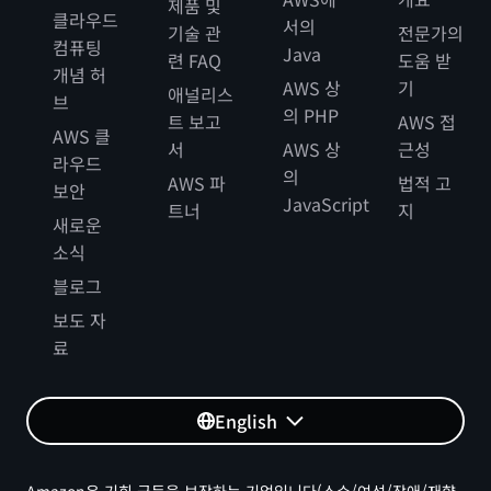
제품 및
클라우드
서의
기술 관
전문가의
컴퓨팅
Java
련 FAQ
도움 받
개념 허
AWS 상
기
애널리스
브
의 PHP
트 보고
AWS 접
AWS 클
서
AWS 상
근성
라우드
의
AWS 파
법적 고
보안
JavaScript
트너
지
새로운
소식
블로그
보도 자
료
English