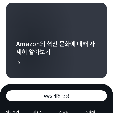
입하고 이 국가적 보물을 만들어 주셨네요. 앞으로 예정
된 것이 또 있나요? 다음 단계는 무엇일까요? 있는 것 같
Miriam McLemore:
Ira Rubenstein:
은데...
마찰을 없애는 것이죠.
또 바뀌었습니다. Frontline과 PBS NewsHour는
YouTube에서 유난히 좋은 성과를 내고 있거든요.
Ira Rubenstein:
Frontline의 YouTube 조회수 중 약 70%는 연결된
Ira Rubenstein:
그런가요?
맞습니다.
YouTube TV 앱에서 발생합니다. 평균 시청 시간은 40
Amazon의 혁신 문화에 대해 자
분이 넘습니다. 10년 전 YouTube는 그렇지 않았습니
다. 그래서 콘텐츠를 이 플랫폼으로 가져올 방법과 이 콘
세히 알아보기
Miriam McLemore:
Miriam McLemore:
이 끝없는... 호기심이 많은 분인 것 같습니다.
텐츠가 애초에 존재하게 된 것이 지역 방송국에 대한 지
그 마찰을 없애는 것이 중요합니다.
원 덕분임을 사람들에게 인식시킬 방법을 고민하고 있습
세히 보기
니다. 이것이 현재 직면한 가장 큰 과제 중 하나입니다.
Ira Rubenstein:
Ira Rubenstein:
아주 많죠. 디지털 기부, 제가 '마찰 없는 기부'라고 부르
네,
는 것이 공영 미디어의 미래라고 생각합니다. 공영 미디
Miriam McLemore:
어의 역사는 기부 모금 행사에서 시작되었으니까요.
이러한 진화는 이 환경이 빠르게 변화하면서 계속되고
있죠.
AWS 계정 생성
Miriam McLemore:
맞습니다.
Ira Rubenstein:
알아보기
리소스
개발자
도움말