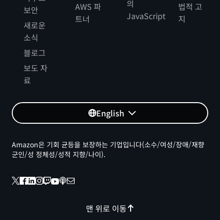
의
실패하지 않을 방법을 찾으려고 노력하는 거죠. 너무 중
AWS 파
법적 고
보안
JavaScript
요합니다. 공영 미디어는 이 나라에 아주 중요합니다. 우
트너
지
새로운
리는 ‘공영 미디어에서 영어를 배웠다’라는 말을 자주 듣
소식
습니다. 우주 비행사가 나오는 프로그램이 있었어요. 네
브래스카가 고향인 이 여성 우주 비행사는 Nova를 보면
블로그
서 우주에 대한 비전과 관심을 키웠다고 말했습니다.
보도 자
Lin-Manuel은 Great Performances를 통해 브로드웨
료
이를 알게 되었다고 말할 것입니다. 이 모든 것이 자유롭
게 접근할 수 있는 방송 덕입니다. 광대역 접속이 불가능
하고 기회가 제한되어 있는 모든 사람들을 생각해 보세
English
요. 공공 미디어는 이들을 위한 것이고 이들의 관심을 불
러일으킬 수 있습니다. 그것은 대단한 일이 될 수 있습니
Amazon은 기회 균등을 보장하는 기업입니다(소수/여성/장애/재향
다.
군인/성 정체성/성적 지향/나이).
Miriam McLemore:
이렇게 문화가 변화하는 환경에서 설명하신 것처럼 다양
한 지역 방송국과 채널의 소유권이 서로 다르면 최신 정
맨 위로 이동
보를 유지하는 것이 어렵겠군요. AWS에서도 기술 변화