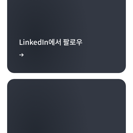
다. 디지털 시대에는 그런 것이 없습니다. 따라서 관련성
Ira Rubenstein:
따라서 청력 지원은 아주 중요하고 제가 개인적으로 지
초점을 맞춘다면 제가 그들을 도울 수 있다고 느꼈습니
영화 파워레인저와 다이하드 3에 대한 웹 사이트 2개를
을 유지하려면 지역 방송국에서 이러한 인기 플랫폼을
지하는 것이기도 합니다.
다. 이러한 디지털 플랫폼에서 해당 콘텐츠를 대규모로
Ira Rubenstein:
만들었습니다. 할리우드 최초의 웹 사이트였는데, 할리
이용할 수 있어야 합니다.
출시할 수 있도록 말이죠. 진정한
변화
는 콘텐츠와 디지
예산은 다른 팀과 같은 수준일까요?
우드에서 일종의 완전 디지털 마케팅을 시작하게 되었습
TV에서 직접 스트리밍할 수 있고 전화 통화를 보청기로
털 콘텐츠에 집중하고 데이터를 이해한 다음 이 모든 것
니다. Sony Pictures로 옮겼을 때는 미디어 경력 덕에
직접 스트리밍할 수 있습니다. 이런 모든 종류의 기술 도
을 종합하는 것이었습니다. 우리에게는 많은 파트너가
Miriam McLemore:
초창기 인터넷에서 광고를 사는 일을 시작할 기회가 생
Miriam McLemore:
LinkedIn에서 팔로우
Prime에서 귀사와 거래를 맺은 것으로 알고 있는데요.
구를 사용하면 참여하기가 훨씬 쉬워집니다.
있었습니다. Corporation of Public Broadcasting은
겼습니다. 당시 규모가 컸던 신흥 광고 시장인 Yahoo 홈
아니요.
좀 더 자세히 알려주시겠어요?
훌륭한 파트너였습니다.
페이지를 사거나 기술을 판매했습니다. RealPlayer를
 알아보기
통해 인터넷에서 처음으로 예고편을 스트리밍하는 데 참
Miriam McLemore:
Ira Rubenstein:
이러한 외부 지원 덕분에 시스템 전환에 도움이 되는 디
접근성에 대한 아주 좋은 관점이네요. 국가로서는 확실
여했었는데, Real을 기억하시나요?
Ira Rubenstein:
물론 아닙니다.
예. Amazon Prime Video와 배포 계약을 체결하게 되
지털 인프라에 투자할 수 있었습니다.
히 발전했지만 아직 갈 길이 멀군요.
었습니다. 지역 방송국의 모든 실시간 선형 피드를
Miriam McLemore:
Amazon Prime Video의 무료 영역에서 제공하는 것입
Miriam McLemore:
예. 기억합니다.
Miriam McLemore:
Ira Rubenstein:
그렇군요.
니다. 최근에 출시되었습니다.
얼마나 진행되었나요?
다시 말씀드리지만 이것은 Amazon에 중요합니다.
Ira Rubenstein:
Ira Rubenstein:
Miriam McLemore:
초창기 VRML을 시작하면서 동료인 Yair Landau의 프
Ira Rubenstein:
Miriam McLemore:
그래서 제가 하는 일을 통해 사람들에게 알려지고 입소
기대가 되는군요.
여전히 그 여정을 밟고 있습니다.
맞습니다.
로젝트에 참여하게 되었어요. Napster로 인한 변화를
문이 나기를 바랍니다.
보고 있었던 그는 영화 다운로드 서비스를 만들 수 있을