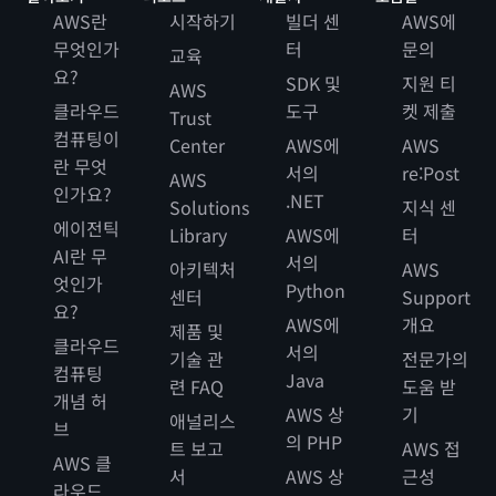
공공 언론에서 여러 번 말한 적이 있습니다. 미디어 분야
AWS란
시작하기
빌더 센
AWS에
에서 일하면서 지금처럼 빠른 속도로 변화하는 것을 본
무엇인가
터
문의
교육
적이 없습니다.
요?
SDK 및
지원 티
AWS
클라우드
도구
켓 제출
Trust
Miriam McLemore:
컴퓨팅이
Center
AWS에
AWS
맞습니다. 광적이죠.
란 무엇
서의
re:Post
AWS
인가요?
.NET
Solutions
지식 센
Ira Rubenstein:
에이전틱
Library
AWS에
터
파트너와 협력하든 외부 업체와 협력하든 비즈니스 모델
AI란 무
서의
아키텍처
AWS
은 3개월마다 바뀌고 있습니다. 다들 이 새로운 환경에
엇인가
Python
센터
Support
서 이것을 어떻게 활용할지 필사적으로 고민하고 있습니
요?
AWS에
개요
다. 물론 도전이지만, 저를 설레게 하는 것이기도 합니다.
제품 및
클라우드
서의
기술 관
전문가의
컴퓨팅
Java
련 FAQ
도움 받
Miriam McLemore:
개념 허
AWS 상
기
실제로 그렇습니다. 재미가 있어요.
애널리스
브
의 PHP
트 보고
AWS 접
AWS 클
서
AWS 상
근성
Ira Rubenstein:
라우드