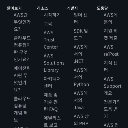
알아보기
리소스
개발자
도움말
AWS란
시작하기
빌더 센
AWS에
무엇인가
터
문의
교육
요?
SDK 및
지원 티
AWS
클라우드
도구
켓 제출
Trust
컴퓨팅이
Center
AWS에
AWS
란 무엇
서의
re:Post
AWS
인가요?
.NET
Solutions
지식 센
에이전틱
Library
AWS에
터
AI란 무
서의
아키텍처
AWS
엇인가
Python
센터
Support
요?
AWS에
개요
제품 및
클라우드
서의
기술 관
전문가의
컴퓨팅
Java
련 FAQ
도움 받
개념 허
AWS 상
기
애널리스
브
의 PHP
트 보고
AWS 접