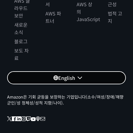
AWS 클
서
AWS 상
근성
라우드
의
AWS 파
법적 고
보안
JavaScript
트너
지
새로운
소식
블로그
보도 자
료
English
Amazon은 기회 균등을 보장하는 기업입니다(소수/여성/장애/재향
군인/성 정체성/성적 지향/나이).