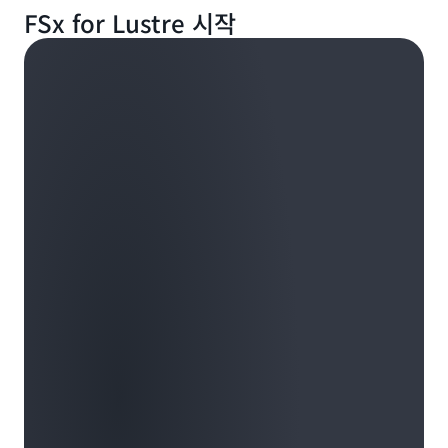
FSx for Lustre 시작