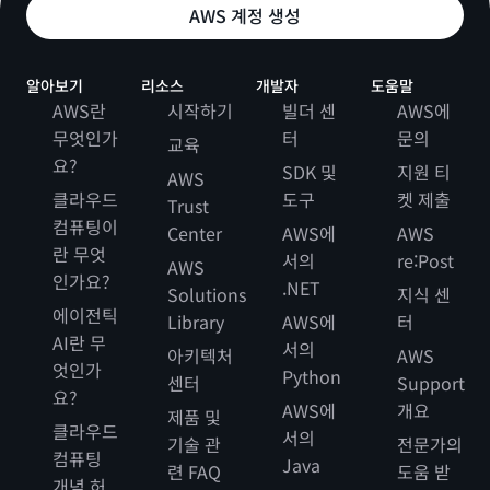
AWS 계정 생성
알아보기
리소스
개발자
도움말
AWS란
시작하기
빌더 센
AWS에
무엇인가
터
문의
교육
요?
SDK 및
지원 티
AWS
클라우드
도구
켓 제출
Trust
컴퓨팅이
Center
AWS에
AWS
란 무엇
서의
re:Post
AWS
인가요?
.NET
Solutions
지식 센
에이전틱
Library
AWS에
터
AI란 무
서의
아키텍처
AWS
엇인가
Python
센터
Support
요?
AWS에
개요
제품 및
클라우드
서의
기술 관
전문가의
컴퓨팅
Java
련 FAQ
도움 받
개념 허