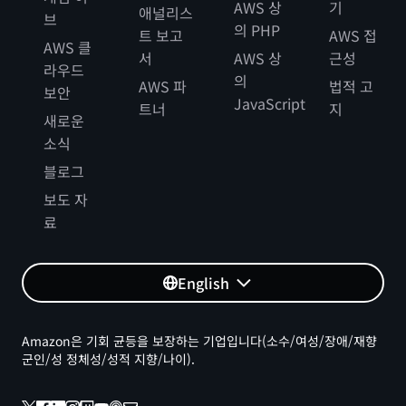
AWS 상
기
애널리스
브
의 PHP
트 보고
AWS 접
AWS 클
서
AWS 상
근성
라우드
의
AWS 파
법적 고
보안
JavaScript
트너
지
새로운
소식
블로그
보도 자
료
English
Amazon은 기회 균등을 보장하는 기업입니다(소수/여성/장애/재향
군인/성 정체성/성적 지향/나이).