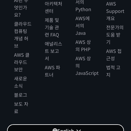
AI란 무
서의
아키텍처
AWS
엇인가
Python
센터
Support
요?
AWS에
개요
제품 및
클라우드
서의
기술 관
전문가의
컴퓨팅
Java
련 FAQ
도움 받
개념 허
AWS 상
기
애널리스
브
의 PHP
트 보고
AWS 접
AWS 클
서
AWS 상
근성
라우드
의
AWS 파
법적 고
보안
JavaScript
트너
지
새로운
소식
블로그
보도 자
료
English