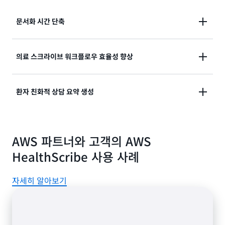
으며 AI 모델을 훈련하는 데 데이터를 사용하지도 않습
뢰를 높이고 임상 환경에서 AI를 안전하게 사용하도록
니다. 트랜스크립트를 로컬 환경에 저장할지, 자체 관리
장려하는 데 도움이 됩니다.
문서화 시간 단축
형 클라우드 스토리지에 저장할지를 완전히 제어할 수
있습니다.
정확성을 검증하고 마무리하기 더 쉬운 AI 생성 임상 기
의료 스크라이브 워크플로우 효율성 향상
록을 통해 임상의가 신속하게 문서를 작성할 수 있습니
다.
AI로 생성된 녹취록과 임상 기록을 상담 오디오와 함께
환자 친화적 상담 요약 생성
스크라이터에게 제공하여 문서 처리 시간을 단축할 수
있습니다.
환자가 애플리케이션에서 대화의 주요 하이라이트를 빠
르게 기억할 수 있는 경험을 제공하세요.
AWS 파트너와 고객의 AWS
HealthScribe 사용 사례
자세히 알아보기