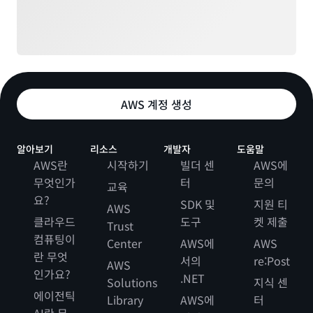
AWS 계정 생성
알아보기
리소스
개발자
도움말
AWS란
시작하기
빌더 센
AWS에
무엇인가
터
문의
교육
요?
SDK 및
지원 티
AWS
클라우드
도구
켓 제출
Trust
컴퓨팅이
Center
AWS에
AWS
란 무엇
서의
re:Post
AWS
인가요?
.NET
Solutions
지식 센
에이전틱
Library
AWS에
터