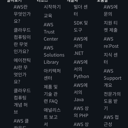
AWS란
시작하기
빌더 센
AWS에
무엇인가
터
문의
교육
요?
SDK 및
지원 티
AWS
클라우드
도구
켓 제출
Trust
컴퓨팅이
Center
AWS에
AWS
란 무엇
서의
re:Post
AWS
인가요?
.NET
Solutions
지식 센
에이전틱
Library
AWS에
터
AI란 무
서의
아키텍처
AWS
엇인가
Python
센터
Support
요?
AWS에
개요
제품 및
클라우드
서의
기술 관
전문가의
컴퓨팅
Java
련 FAQ
도움 받
개념 허
AWS 상
기
애널리스
브
의 PHP
트 보고
AWS 접
AWS 클
서
AWS 상
근성
라우드