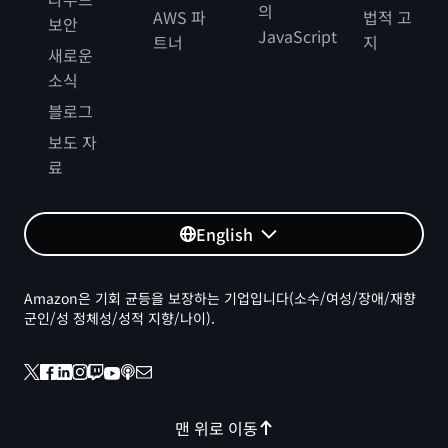
의
AWS 파
법적 고
보안
JavaScript
트너
지
새로운
소식
블로그
보도 자
료
English
Amazon은 기회 균등을 보장하는 기업입니다(소수/여성/장애/재향
군인/성 정체성/성적 지향/나이).
맨 위로 이동