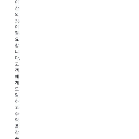
이
동
다.
AWS
해
상
시
클
와
야
의
에
라
파
합
것
클
우
트
니
이
라
드
너
다
필
우
마
십
A
요
드
켓
을
Ma
합
마
플
맺
는
니
켓
레
은
단
다.
플
이
기
일
고
레
스
업
채
객
이
플
은
널
에
스
랫
공
을
게
플
폼
동
통
도
랫
은
판
해
달
폼
간
매
19
하
을
편
지
개
고
통
한
원,
이
수
해
구
공
상
익
전
매,
동
의
을
세
제
마
국
창
계
로
케
가
출
수
터