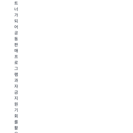
Sa
트
들
성
확
너
이
사
장
가
적
속
성
되
극
도
입
어
적
를
니
공
으
50%
다
동
로
높
A
판
투
이
Gl
매
자
고
Pa
프
하
거
는
로
는
래
운
그
부
규
영
램
분
모
준
과
에
를
비
자
솔
4~5
성
금
루
배
기
지
션
확
술
원
을
대
지
기
포
할
침
회
지
수
성
를
셔
있
장
활
닝
습
계