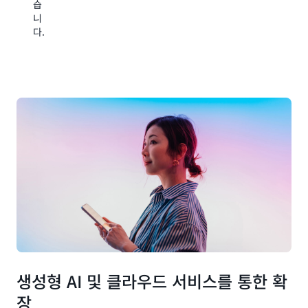
습
을
다
니
드
다.
립
니
다.
생성형 AI 및 클라우드 서비스를 통한 확
장