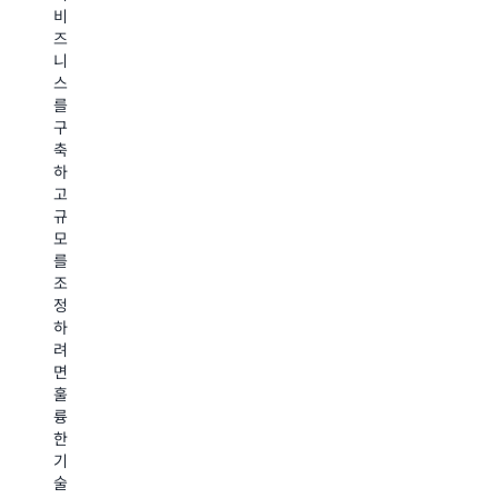
능
장
비
여
때
한
에
즈
AWS
문
성
걸
니
현
에
장
쳐
스
장
마
이
세
를
팀
켓
가
금
구
과
플
능
통
축
함
레
합
화
하
께
이
니
결
고
제
스
다.
제
규
품
조
ISV
대
모
인
달
Accelerate,
금
를
지
을
Seller
지
조
도
점
Prime
급
정
와
점
같
규
하
판
더
은
정
려
매
선
프
준
면
기
호
로
수
훌
회
하
그
문
륭
를
고
램
제
한
높
있
을
를
기
이
습
통
해
술
는
니
해
결