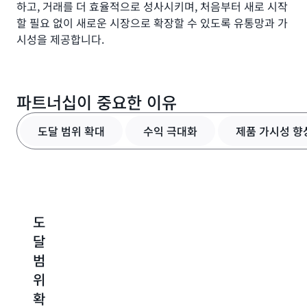
하고, 거래를 더 효율적으로 성사시키며, 처음부터 새로 시작
할 필요 없이 새로운 시장으로 확장할 수 있도록 유통망과 가
시성을 제공합니다.
파트너십이 중요한 이유
도달 범위 확대
수익 극대화
제품 가시성 향
도
수
제
클
달
익
품
라
범
잠
가
우
위
재
시
드
확
력
성
마