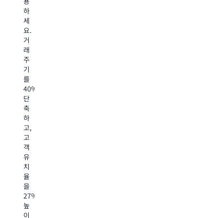
용
합
니
획
하
니
다.
전
세
다.
문
요.
이
성
거
채
을
래
널
제
주
은
공
기
2030
하
를
년
여
40%
까
처
단
지
음
축
1,630
부
하
억
터
고,
달
현
고
러
지
객
규
역
유
모
량
치
에
을
율
이
구
을
를
축
27%
것
하
높
으
지
이
로