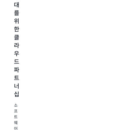
대
극
향
켓
를
대
상
플
위
화
레
AWS
한
이
클
판
라
클
스
매
우
주
라
성
드
기
우
장
파
단
국
트
드
축
제
너
기
과
적
파
프
업
거
확
로
구
트
래
장
그
매
규
너
을
램
자
모
위
십
과
는
확
해
인
속
대
서
소
증
도
로
는
프
을
와
지
여
트
활
간
속
러
웨
용
편
가
시
어
하
함