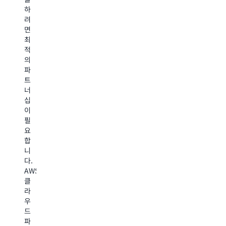
팅
에
하
백
치
리
서
려
만
조
소
글
면
AWS
달,
스,
로
최
고
유
AWS
벌
적
객
연
Marketplace
수
의
에
한
등
익
파
게
결
록
운
트
솔
제
을
영
너
루
일
통
을
십
션
정,
한
처
이
을
프
글
리
필
선
라
로
합
요
보
이
벌
니
합
입
빗
유
다
니
니
오
통
오
다.
다.
퍼
을
버
AWS
등
활
헤
클
을
용
드
라
통
하
가
우
해
여
없
드
고
거
는
파
객
래