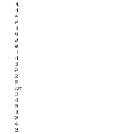
않
며,
예
고
기
상
도
존
되
새
판
며,
로
매
AWS
운
채
의
시
널
엔
장
보
드
진
다
투
출
거
엔
을
래
드
가
규
지
속
모
원
화
를
은
할
80%
점
수
크
유
있
게
율
도
확
확
록
대
보
지
할
에
원
수
도
합
있
움
니