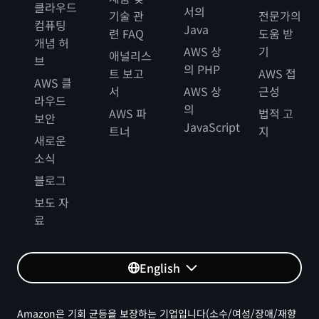
클라우드
서의
기술 관
전문가의
컴퓨팅
Java
련 FAQ
도움 받
개념 허
AWS 상
기
애널리스
브
의 PHP
트 보고
AWS 접
AWS 클
서
AWS 상
근성
라우드
의
AWS 파
법적 고
보안
JavaScript
트너
지
새로운
소식
블로그
보도 자
료
English
Amazon은 기회 균등을 보장하는 기업입니다(소수/여성/장애/재향