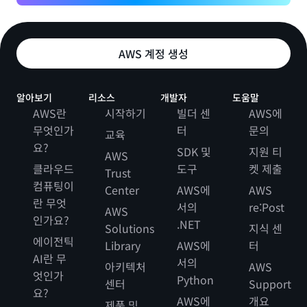
AWS 계정 생성
알아보기
리소스
개발자
도움말
AWS란
시작하기
빌더 센
AWS에
무엇인가
터
문의
교육
요?
SDK 및
지원 티
AWS
클라우드
도구
켓 제출
Trust
컴퓨팅이
Center
AWS에
AWS
란 무엇
서의
re:Post
AWS
인가요?
.NET
Solutions
지식 센
에이전틱
Library
AWS에
터
AI란 무
서의
아키텍처
AWS
엇인가
Python
센터
Support
요?
AWS에
개요
제품 및