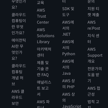
무엇인가
터
문의
교육
요?
SDK 및
지원 티
AWS
클라우드
도구
켓 제출
Trust
컴퓨팅이
Center
AWS에
AWS
란 무엇
서의
re:Post
AWS
인가요?
.NET
Solutions
지식 센
에이전틱
Library
AWS에
터
AI란 무
서의
아키텍처
AWS
엇인가
Python
센터
Support
요?
AWS에
개요
제품 및
클라우드
서의
기술 관
전문가의
컴퓨팅
Java
련 FAQ
도움 받
개념 허
AWS 상
기
애널리스
브
의 PHP
트 보고
AWS 접
AWS 클
서
AWS 상
근성
라우드
의
AWS 파
법적 고
보안
JavaScript
트너
지