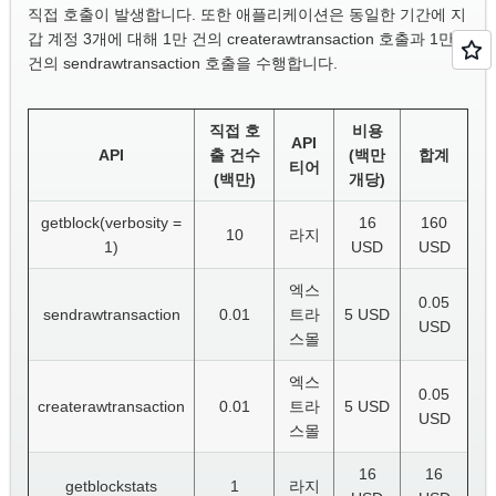
직접 호출이 발생합니다. 또한 애플리케이션은 동일한 기간에 지
갑 계정 3개에 대해 1만 건의 createrawtransaction 호출과 1만
건의 sendrawtransaction 호출을 수행합니다.
직접 호
비용
API
API
출 건수
(백만
합계
티어
(백만)
개당)
getblock(verbosity =
16
160
10
라지
1)
USD
USD
엑스
0.05
sendrawtransaction
0.01
트라
5 USD
USD
스몰
엑스
0.05
createrawtransaction
0.01
트라
5 USD
USD
스몰
16
16
getblockstats
1
라지