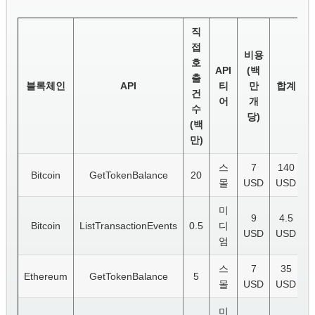
직
접
비용
호
API
(백
출
블록체인
API
티
만
합계
건
어
개
수
당)
(백
만)
스
7
140
Bitcoin
GetTokenBalance
20
몰
USD
USD
미
9
4.5
Bitcoin
ListTransactionEvents
0.5
디
USD
USD
엄
스
7
35
Ethereum
GetTokenBalance
5
몰
USD
USD
미