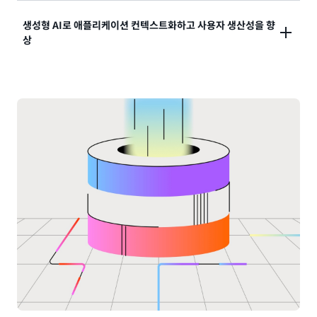
다. Redshift 데이터를 SageMaker의 레이크하우스에
Amazon Redshift Serverless를 사용하면 몇 초 만에
가속화됩니다. 제로 ETL 통합을 사용하여 Amazon
생성형 AI로 애플리케이션 컨텍스트화하고 사용자 생산성을 향
손쉽게 통합하여, 다양한 AWS 및 Apache Iceberg 호
데이터 분석을 시작할 수 있습니다. Redshift
Aurora, Amazon RDS 및 DynamoDB와 같은 데이터
상
환 분석 엔진과 기계 학습 도구에서 데이터를 활용하고
Serverless는 워크로드에서 학습하고 자동으로 컴퓨팅
베이스에서 성능에 영향을 주지 않고 트랜잭션 데이터를
액세스할 수 있도록 지원합니다.
규모를 조정하여 진화하는 분석 요구 사항을 처리하므로
Redshift로 원활하게 이동할 수 있습니다. 네이티브 스
Amazon Bedrock과 Amazon Redshift의 원활한 통
인프라를 관리할 필요 없이 인사이트를 발견하는 데 집
트리밍 서비스 통합을 통해 Amazon Kinesis와
합을 통해 페타바이트 규모의 조직 데이터로 개인화된
중할 수 있습니다. 간단히 인프라 설정 또는 유지 관리 없
Amazon Managed Streaming for Apache
애플리케이션을 구축할 수 있습니다. Redshift Query
이 데이터 소스에 연결하고 데이터 분석을 시작할 수 있
Kafka(Amazon MSK)에서 대용량 실시간 데이터를 수
Editor의 Amazon Q 생성형 SQL을 사용하여 데이터
습니다.
집할 수 있습니다. 모든 데이터를 한 곳에 모아 실시간에
사용자가 자연어로 SQL 쿼리를 더 빠르고 쉽게 작성할
가까운 분석을 지원하고 Redshift에서 직접 예측 기계
수 있도록 하여 생산성을 높일 수 있습니다. Amazon
학습 모델을 구축하여 강력한 비즈니스 인사이트를 확보
Bedrock 및 SageMaker에서 텍스트 요약, 엔터티 추
하세요.
출, 감정 분석과 같은 고급 자연어 처리 태스크를 위한 대
규모 언어 모델을 간접적으로 호출하고 SQL을 사용하여
데이터로 보다 심층적인 인사이트를 얻을 수 있습니다.