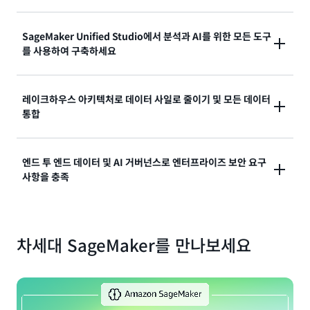
설계 단계부터 보안을 고려한 포괄적인 AI 개발 기능 세
SageMaker Unified Studio에서 분석과 AI를 위한 모든 도구
를 사용하여 구축하세요
트를 활용해
SageMaker에서 AI를 가속화
하세요. 고성
능이면서도 비용 효율적인 인프라에서 ML 및 파운데이
션 모델(FM)을 훈련, 사용자 지정, 배포합니다. 고성능
Amazon SageMaker Unified Studio
는 분석 및 AI를
레이크하우스 아키텍처로 데이터 사일로 줄이기 및 모든 데이터
통합 개발 환경(IDE), 분산 훈련부터 추론, AI 운영, 거버
통합
위해 모든 데이터와 도구를 통합적으로 활용할 수 있는
넌스, 관찰성에 이르기까지 전체 AI 수명 주기에서 목적
환경을 제공합니다. 모델 개발, 생성형 AI, 데이터 처리,
별 도구를 사용합니다. 첨단 모델과 독점 데이터를 사용
SQL 분석을 위한 친숙한 AWS 도구를 사용하여 데이터
하여 비즈니스에 맞는 생성형 AI 애플리케이션을 빠르게
Amazon SageMaker의
레이크하우스 아키텍처
를 사
엔드 투 엔드 데이터 및 AI 거버넌스로 엔터프라이즈 보안 요구
를 검색하고 활용합니다. AI 에이전트가 내장된 완전 관
생성할 수 있습니다. Amazon Q Developer로 AI 개발
사항을 충족
용하여 Amazon Simple Storage Service(Amazon
리형 서버리스 노트북에서 작업하고, 내장된 SQL 편집
을 가속화합니다. 더 쉽게 데이터를 검색하고, ML 모델
S3) 데이터 레이크와 Amazon Redshift 데이터 웨어하
기로 다양한 데이터 소스를 검색 및 쿼리하고, 대규모로
을 구축 및 훈련하고, SQL 쿼리를 생성하고, 데이터 파
우스의 모든 데이터를 통합할 수 있습니다. 분석 데이터
AI 모델을 훈련 및 배포하고, 사용자 지정 생성형 AI 애플
이프라인 작업을 생성 및 실행할 수 있으며 이 모든 작업
전체 데이터 및 AI 수명 주기 전반에 걸쳐 내장된 거버넌
의 단일 복사본에서 모든 Apache Iceberg와 호환되는
리케이션을 신속하게 구축합니다. 데이터, 모델, 생성형
을 자연어로 수행할 수 있습니다.
차세대 SageMaker를 만나보세요
스를 통해 엔터프라이즈 보안을 보장합니다.
도구 및 엔진을 사용하여 데이터에 액세스하고 쿼리할
AI 애플리케이션과 같은 분석 및 AI 아티팩트를 생성하
SageMaker를 사용하면 적절한 사용자가 적절한 용도
수 있는 유연성을 확보할 수 있습니다. 레이크하우스에
고 안전하게 공유하여 데이터 제품을 더 빠르게 출시합
로 적절한 데이터, 모델, 개발 아티팩트에 액세스하도록
서 분석 및 AI 도구 전반에 적용되는 세분화된 권한을 정
니다.
제어할 수 있습니다.
Amazon SageMaker Catalog
를
의하여 데이터를 보호합니다. 제로 ETL 통합을 통해 운
통해 세분화된 액세스 제어를 갖춘 단일 권한 모델을 기