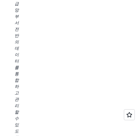
하
급
혁
니
비
고
망
신
다
스
있
부
했
은
를
습
서
습
행
사
니
전
니
전
용
다.
반
다.
반
할
SageMaker
의
Amazon
의
필
Unified
데
SageMaker
프
요
Studio
이
Unified
로
가
의
터
Studio,
세
없
데
를
Amazon
스
기
이
통
SageMaker
를
때
터
합
Lakehouse
단
문
검
하
와
순
에
색,
고
같
화
개
처
관
은
하
발
리,
리
발
기
자
모
할
전
위
경
델
수
을
해
험
개
있
보
사
이
발
도
면
용
훨