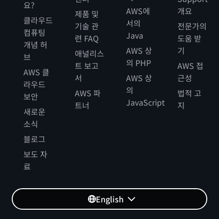
요?
AWS에
개요
제품 및
클라우드
서의
기술 관
전문가의
컴퓨팅
Java
련 FAQ
도움 받
개념 허
AWS 상
기
애널리스
브
의 PHP
트 보고
AWS 접
AWS 클
서
AWS 상
근성
라우드
의
AWS 파
법적 고
보안
JavaScript
트너
지
새로운
소식
블로그
보도 자
료
English