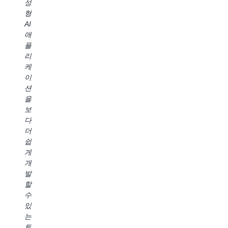
합
성
있
여
을
되
형
을
데
구
어,
AI
것
이
축
보
애
입
터
하
안
플
니
사
는
표
리
다."
용
데
준
케
자
어
Lee
을
이
가
떻
Slezak,
유
션
새
게
Lennar
지
을
도
도
Data
하
보
구
움
and
면
다
에
이
Analytic
서
더
액
될
SVP
데
쉽
세
지
이
게
스
자
터
개
하
세
액
발
는
히
세
할
데
알
스
수
필
아
를
있
요
보
대
는
한
려
중
토