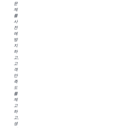
터
문
니
자
개
카
제
스
경
선
탈
를
에
험
하
로
사
실
을
고,
그
전
질
제
출
및
에
적
공
시
내
방
가
하
를
장
지
치
여
가
된
하
를
조
속
거
고,
제
직
화
버
고
공
전
하
넌
객
하
체
고,
스
만
는
에
더
제
족
인
단
나
어
도
사
일
은
와
를
이
환
품
원
제
트
경
질
활
고
를
을
의
하
하
얻
배
솔
게
고,
을
포
루
통
생
수
하
션