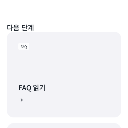
속
하
게
제
다음 단계
공
할
수
있
FAQ
게
해
준
다
는
점
FAQ 읽기
입
니
FAQ 보기
다."
Justin
McDowell,
Carrier,
Data