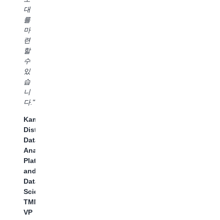
시
고
화
대
간
합
하
를
을
니
고,
마
약
다.
팀
련
5
이
할
Senthil
단
고
수
Sugumar,
축
급
있
Charter
합
분
습
Communications
니
석
니
Business
다.
및
다."
Intelligence
AI
Za
Group
Kamal
솔
An
VP
Distell,
루
N
Data,
션
G
Analytics,
을
C
Platforms,
전
and
사
Data
적
Science
으
TMNA
로
VP
신