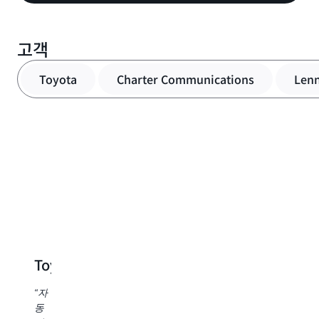
고객
Toyota
Charter Communications
Len
Carrier
N
G
"Carrier
에
“
서
희
는
데
Toyota
Charter
Lennar
차
이
세
Communications
터
대
“자
"우
플
Amazon
동
리
랫
Amazon