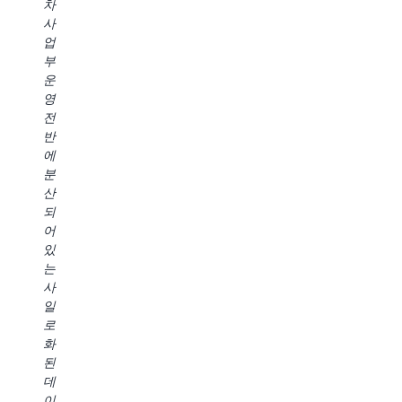
SageMaker
차
는
폼
SageMaker
를
사
지
엔
Unified
통
업
난
지
Studio
해
부
18
니
는
데
운
개
어
Redshift
이
영
월
링
및
터
전
동
팀
SageMaker
제
반
안
은
Lakehouse
품
에
AWS
데
를
을
분
와
이
[비
구
산
협
터
롯
축
되
력
엔
한]
하
어
하
지
다
고
있
여
니
양
규
는
동
어
한
모
사
급
링
AWS
를
일
최
ML
서
조
로
고
SQ
비
정
화
이
생
스
하
된
면
성
와
는
데
서
형
상
방
이
도