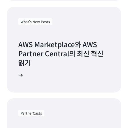
What's New Posts
AWS Marketplace와 AWS
Partner Central의 최신 혁신
읽기
 소식 보기
PartnerCasts