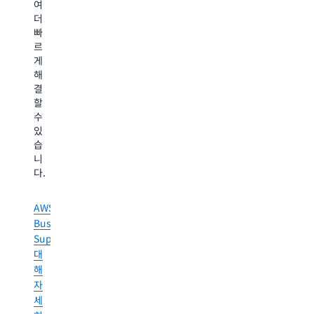
여
즈
더
니
빠
스
르
운
게
영
해
상
결
차
할
질
수
을
있
최
습
소
니
화
다.
하
면
AWS
서
Business
성
공
Support+에
적
대
인
해
실
자
행
세
을