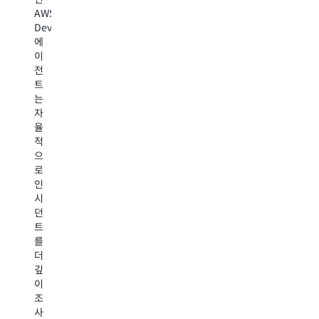
예
통
정
로
AWS
방
한
합
드
DevOps
할
사
니
맞
에
수
전
다.
춤
이
있
예
자
최
전
습
방
동
적
트
니
적
화
화
는
다.
위
된
를
자
AWS
험
위
받
율
전
식
협
을
적
문
별
탐
수
으
가
기
지
있
로
주
능
및
습
인
도
을
전
니
시
의
제
문
다.
던
사
공
가
트
전
합
주
를
평
AWS
니
도
더
가,
Support
다
의
깊
AI
플
전
사
이
기
랜
문
고
조
반
가
에
대
사
문