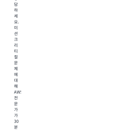
속
요.
화
담
구
적
Enterprise
하
하
축
인
Support
십
세
하
운
에
시
요.
세
영
서
오.
미
요.
을
는
성
션
전
유
고
과
크
문
지
객
와
리
가
합
목
비
티
가
니
표
용
컬
주
다
에
의
문
도
A
맞
균
제
하
Un
는
형
에
는
Op
아
을
대
복
에
키
가
해
원
서
텍
져
AWS
력
는
처
올
전
검
포
지
수
문
토,
괄
침,
있
가
연
적
Well-
도
가
중
인
Architected
록
30
무
연
검
전
분
휴
중