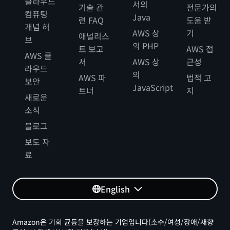
클라우드
서의
기술 관
전문가의
컴퓨팅
Java
련 FAQ
도움 받
개념 허
AWS 상
기
애널리스
브
의 PHP
트 보고
AWS 접
AWS 클
서
AWS 상
근성
라우드
의
AWS 파
법적 고
보안
JavaScript
트너
지
새로운
소식
블로그
보도 자
료
English
Amazon은 기회 균등을 보장하는 기업입니다(소수/여성/장애/재향