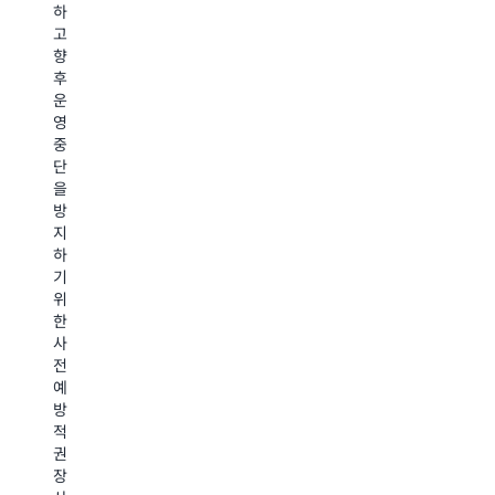
구
응
대
하
제
현
을
해
고
해
지
위
향
자
결,
원
한
후
세
자
포
보
운
동
히
괄
안
영
화
알
적
전
중
된
아
인
문
단
보
보
계
가
을
안
기
획
의
방
위
지
연
지
협
침
중
하
탐
지
무
기
지
속
휴
위
는
적
지
한
중
인
원
사
요
운
을
전
한
영
받
예
워
지
아
방
크
원
강
적
로
을
력
권
드
통
한
장
가
해
보