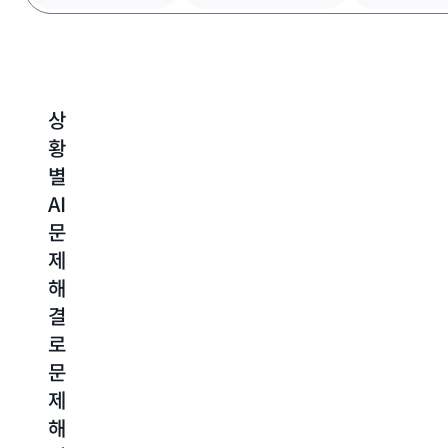
상
전
미
사
황
략
션
전
시
별
적
크
예
AI
지
리
방
문
침
티
적
제
과
컬
비
해
향
신
용
결
상
뢰
관
로
된
성
리
문
보
으
로
제
안
로
클
해
을
탄
라