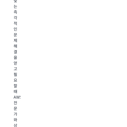
맞
사
높
항
가
는
전
은
에
의
즉
문
이
맞
연
각
제
벤
는
중
적
탐
트
전
무
인
지
중
략
휴
문
를
에
적
서
제
통
도
지
비
해
해
미
침
스
결
복
션
으
를
을
원
크
로
활
얻
력
리
클
용
고
이
티
라
하
필
뛰
컬
우
여
요
어
애
드
클
할
난
플
여
라
때
클
리
정
우
AWS
라
케
을
드
전
우
이
혁
ROI
문
드
션
신
를
가
운
의
하
극
와
영
지
세
대
상
을