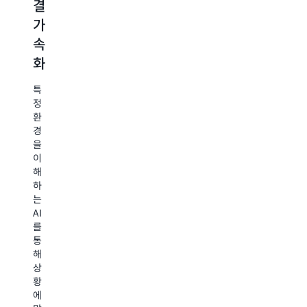
결
통
력
우
가
한
적
드
속
클
인
ROI
화
라
운
극
우
영
대
특
드
구
화
정
환
성
축
AWS
경
공
Trusted
을
지
Advisor
가
이
속
권
해
적
속
장
하
인
화
사
는
인
항
AI
프
비
및
를
라
즈
결
통
모
니
제
해
니
위
스
지
상
터
험
요
원
황
링
도
구
전
에
과
가
사
문