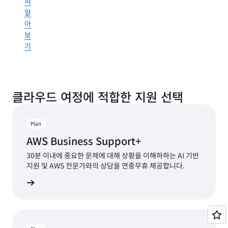
히
보
알
장
아
할
보
수
기
있
습
니
다
클라우드 여정에 적합한 지원 선택
A
Un
Op
Plan
에
AWS Business Support+
대
30분 이내에 중요한 문제에 대해 상황을 이해하하는 AI 기반
해
지원 및 AWS 전문가와의 상담을 연중무휴 제공합니다.
자
세
알아보기
히
알
아
보