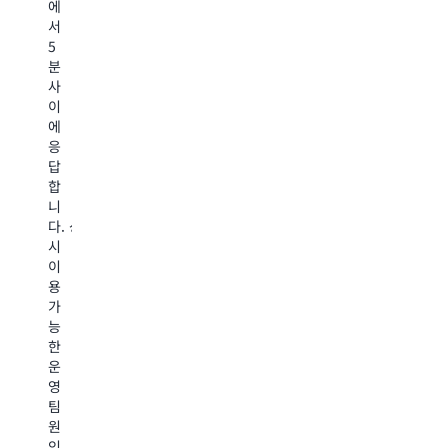
토
담
에
모
무
및
전
서
니
휴
보
문
5
터
모
안
가
분
링,
니
최
로
사
차
터
적
부
이
이
링
화
터
에
파
5
를
자
응
악
분
제
동
답
을
사
공
화
합
위
고
하
된
니
한
대
는
비
다. 상
테
응
전
용
시
스
시
담
분
이
트
간
기
석,
용
를
A
술
전
가
통
서
지
략
능
해
비
원
적
한
업
스
담
FinOps
운
무
전
당
지
영
중
문
자
침,
팀
단
가
를
워
원
을
를
배
크
인