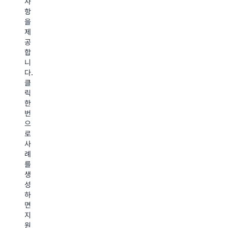
사
일
복
안
항
관
잡
관
을
되
한
행
제
게
마
을
공
작
이
유
합
동
그
지
니
하
레
하
다.
도
이
면
클
록
션
서
릭
도
과
혁
한
와
현
신
번
줍
대
을
으
니
화
이
로
다.
를
룰
사
자
수
례
신
AWS
있
를
있
습
Unified
생
게
니
Operations
성
처
다.
하
에
리
면
대
하
지
해
AWS
여
원