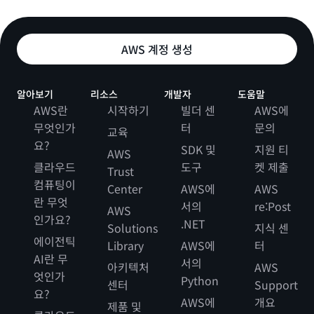
AWS 계정 생성
알아보기
리소스
개발자
도움말
AWS란
시작하기
빌더 센
AWS에
무엇인가
터
문의
교육
요?
SDK 및
지원 티
AWS
클라우드
도구
켓 제출
Trust
컴퓨팅이
Center
AWS에
AWS
란 무엇
서의
re:Post
AWS
인가요?
.NET
Solutions
지식 센
에이전틱
Library
AWS에
터
AI란 무
서의
아키텍처
AWS
엇인가
Python
센터
Support
요?
AWS에
개요
제품 및