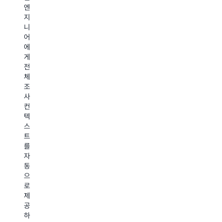
자
Enterprise
팀
엔
세
Support
이
지
히
에
혁
니
알
신
대
어
하
아
해
에
는
보
자
게
일
기
전
세
에
체
히
집
조
알
중
사
아
할
컨
보
수
텍
기
있
스
도
트
록
를
지
자
원
동
하
으
는
로
동
제
시
공
에
하
비