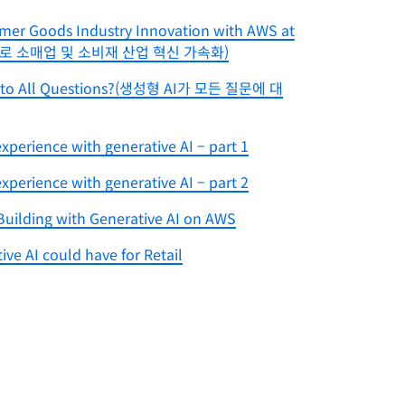
umer Goods Industry Innovation with AWS at
 AWS로 소매업 및 소비재 산업 혁신 가속화)
wer to All Questions?(생성형 AI가 모든 질문에 대
perience with generative AI – part 1
perience with generative AI – part 2
uilding with Generative AI on AWS
ive AI could have for Retail