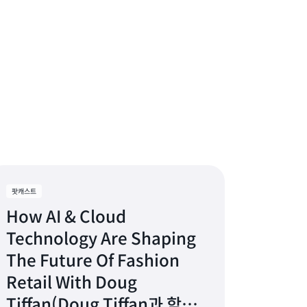
팟캐스트
How AI & Cloud
Technology Are Shaping
The Future Of Fashion
Retail With Doug
Tiffan(Doug Tiffan과 함께