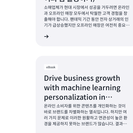
소매업체가 현대 시장에서 성공을 거두려면 온라인
과 오프라인 매장 모두에서 탁월한 고객 경험을 창
출해야 합니다. 팬데믹 기간 동안 전자 상거래의 인
기가 급상승했지만 오프라인 매장은 여전히 중요한
판매 채널이며 전체 소매 판매의 약 80%를 차지하
자세히 알아보기
자세
고 있습니다. 오프라인 매장은 여전히 제품을 발견
하고, 조사하고, 직접 살펴보고, 만지고 구매하는 체
험의 장이기 때문입니다.
eBook
Drive business growth
with machine learning
personalization in
retail(소매업에서 기계 학습
온라인 소비자를 위한 콘텐츠를 개인화하는 것이
바로 브랜드를 차별화하는 열쇠입니다. 하지만 여
개인화로 비즈니스 성장 촉진)
러 가지 문제로 이러한 원활하고 연관성이 높은 환
경을 제공하지 못하는 브랜드가 많습니다. 결과적
으로 커뮤니케이션이 제대로 이루어지지 않고 고객