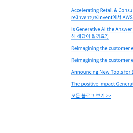
Accelerating Retail & Cons
re:Invent(re:Invent에서
Is Generative AI the Ans
해 해답이 될까요?)
Reimagining the customer ex
Reimagining the customer ex
Announcing New Tools for B
The positive impact Generat
모든 블로그 보기 >>