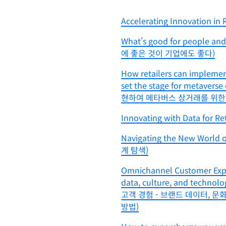
Accelerating Innovation 
What’s good for people an
에 좋은 것이 기업에도 좋다)
How retailers can implemen
set the stage for met
현하여 메타버스 상거래를 위한
Innovating with Data fo
Navigating the New Wor
계 탐색)
Omnichannel Customer Expe
data, culture, and technol
고객 경험 - 브랜드 데이터, 
방법)