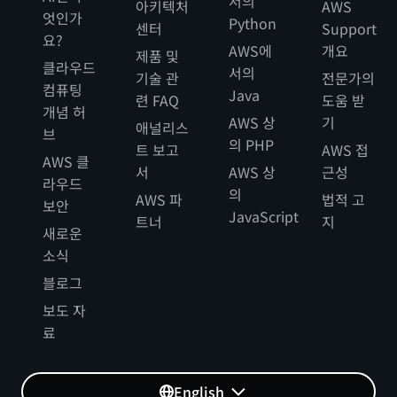
서의
아키텍처
AWS
엇인가
Python
센터
Support
요?
AWS에
개요
제품 및
클라우드
서의
기술 관
전문가의
컴퓨팅
Java
련 FAQ
도움 받
개념 허
AWS 상
기
애널리스
브
의 PHP
트 보고
AWS 접
AWS 클
서
AWS 상
근성
라우드
의
AWS 파
법적 고
보안
JavaScript
트너
지
새로운
소식
블로그
보도 자
료
English