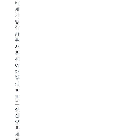
주
동
을
비
도
재
알
최
기
하
아
적
업
는
보
화
이
AI
방
기
한
를
법
방
사
이
살
용
법
eBook
하
펴
을
알
여
다
보
아
가
운
격
기
보
로
및
드
기
프
하
로
여
페
모
The
T
생
루
션
Very
Ve
성
의
전
Group
G
형
다
략
이
이
AI
국
을
강
강
및
적
개
력
력
기
CPG