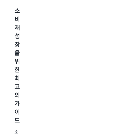
Very
V
Group
G
소
리
AJE
이
비
테
Group
기
재
일
이
계
성
업
분
학
장
계
석
습
을
를
워
을
위
뒤
크
사
한
흔
로
용
최
든
드
하
고
4
의
여
의
가
성
개
가
지
능
인
이
지
과
화
드
각
비
를
변
용
소