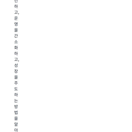
선
한
한
계
회
하
데
데
학
사
고,
이
이
습,
인
운
터
터
Web3
AJE
영
전
전
및
Group
을
략
략
공
이
간
을
을
간
ETL
소
개
개
컴
시
화
발
발
퓨
간
하
하
하
팅,
을
고,
고
고
컴
35%
성
기
기
퓨
단
장
계
계
터
축
을
학
학
비
하
주
습
습
전
여
도
을
을
및
팀
하
사
사
센
이
는
용
용
서,
데
방
하
하
컴
이
법
여
여
포
터
을
관
관
저
를
알
련
련
블
20%
아
성
성