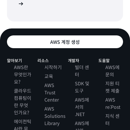
더 보기
AWS 계정 생성
알아보기
리소스
개발자
도움말
AWS란
시작하기
빌더 센
AWS에
무엇인가
터
문의
교육
요?
SDK 및
지원 티
AWS
클라우드
도구
켓 제출
Trust
컴퓨팅이
Center
AWS에
AWS
란 무엇
서의
re:Post
AWS
인가요?
.NET
Solutions
지식 센
에이전틱
Library
AWS에
터
AI란 무