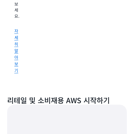
커
더
보
이
이
머
빠
세
높
높
스
르
요.
고
고
가
게
시
시
리
얻
기
기
테
자
을
적
적
일
세
수
절
절
업
히
있
하
하
체
알
도
며
며
에
록
아
개
개
어
지
보
인
인
떤
원
기
화
화
영
한
된
된
향
방
경
경
을
법
험
험
미
을
을
을
치
리테일 및 소비재용 AWS 시작하기
알
제
제
는
아
공
공
지
보
하
하
자
세
는
는
세
요.
방
방
히
법
법
알