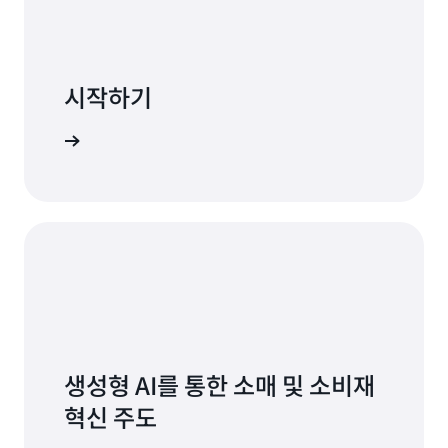
을
을
자
아
알
알
보
세
아
아
세
히
보
보
요.
알
세
세
시작하기
아
요.
요
보
자
S 시작하기
동
기
세
영
히
상
알
보
아
기
보
기
생성형 AI를 통한 소매 및 소비재
혁신 주도