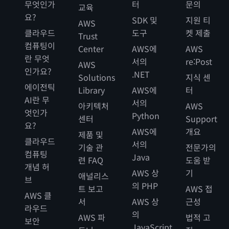
무엇인가
터
문의
교육
요?
SDK 및
지원 티
AWS
클라우드
도구
켓 제출
Trust
컴퓨팅이
Center
AWS에
AWS
란 무엇
서의
re:Post
AWS
인가요?
.NET
Solutions
지식 센
에이전틱
Library
AWS에
터
AI란 무
서의
아키텍처
AWS
엇인가
Python
센터
Support
요?
AWS에
개요
제품 및
클라우드
서의
기술 관
전문가의
컴퓨팅
Java
련 FAQ
도움 받
개념 허
AWS 상
기
애널리스
브
의 PHP
트 보고
AWS 접
AWS 클
서
AWS 상
근성
라우드
의
AWS 파
법적 고
보안
JavaScript