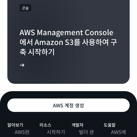
콘솔
AWS Management Console
에서 Amazon S3를 사용하여 구
축 시작하기
구축 시작
AWS 계정 생성
알아보기
리소스
개발자
도움말
AWS란
시작하기
빌더 센
AWS에