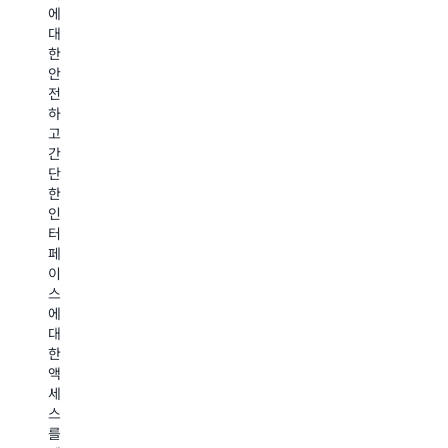
외
에
게
리
부
대
기
케
애
한
존
이
플
안
연
션
리
전
구
과
케
하
관
동
이
고
리
일
션
간
애
한
없
단
플
애
이
한
리
플
S3
인
케
리
에
터
이
케
서
페
션
이
미
이
에
션
디
스
서
내
어
에
직
에
데
대
접
서
이
한
데
관
터
액
이
련
를
세
터
성
탐
스
를
이
색,
를
사
높