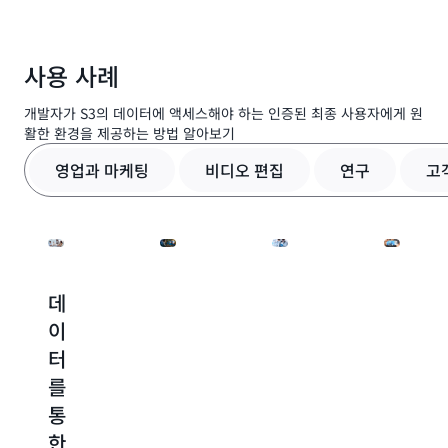
데이터의 체크섬을 계산하고, 로드 시간을 단축하도록
기존 애플리케이션의 디자인과 브랜딩에 맞게 Storage
성능을 최적화할 수 있습니다.
Browser for S3를 사용자 지정하여 원활한 최종 사용자
사용 사례
경험을 제공할 수 있습니다.
개발자가 S3의 데이터에 액세스해야 하는 인증된 최종 사용자에게 원
활한 환경을 제공하는 방법 알아보기
영업과 마케팅
비디오 편집
연구
고
데
미
연
사
이
디
구
용
터
어
데
자
를
데
이
에
통
이
터
게
한
터
관
데