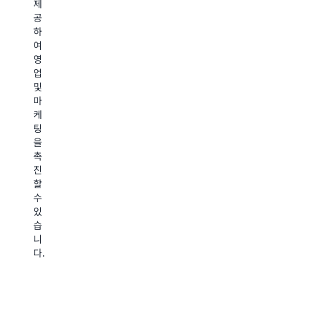
다
제
용
고
운
공
할
유
로
하
수
용
드,
여
있
한
업
영
는
데
로
업
기
이
드,
및
능
터
복
마
을
에
사
케
제
대
및
팅
공
한
삭
을
할
액
제
촉
수
세
할
진
있
스
수
할
습
를
있
수
니
제
는
있
다.
공
액
습
할
세
니
수
스
다.
있
권
습
한
니
을
다.
제