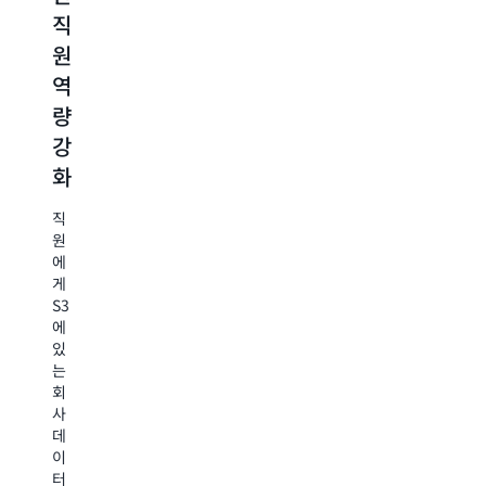
직
와
리
이
원
의
간
터
역
상
소
제
량
호
화
공
강
작
공
인
화
용
인
증
연
된
촉
직
구
사
진
원
자,
용
에
임
자
내
게
상
에
부
S3
의
게
비
에
및
현
디
있
데
재
오
는
이
제
편
회
터
공
집
사
과
하
자
데
학
는
에
이
자
애
게
터
에
플