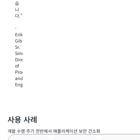
있
수
습
여
는
로
니
일
유
서
다."
반
연
AI
적
성
도
-
인
이
구
Erik
테
강
를
Giberti,
스
화
갖
Sr.
트
되
춘
SmugMug,
기
었
것
Director
간
습
같
of
을
니
은
Product
90%
다.
느
and
이
Wayspring
낌
Engineering
상
에
이
단
서
들
축
보
었
할
안
습
수
은
니
있
사용 사례
운
다
습
영
시
니
개발 수명 주기 전반에서 애플리케이션 보안 간소화
방
끄
다."
식
러