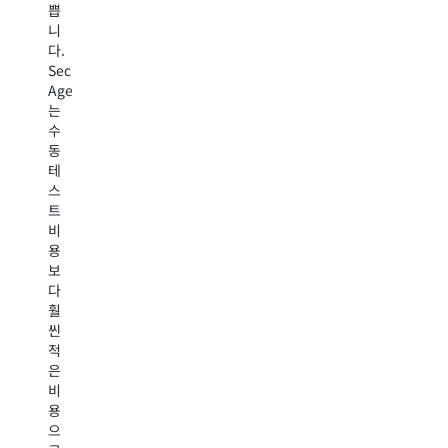
약
쁩
통
수
트
성
니
해
행
를
에
다.
발
할
테
집
Security
견
수
스
중
Agent
하
있
트
하
는
지
습
중
고
수
못
니
에
문
동
하
다.
발
제
테
는
AI
견
해
스
귀
기
한
결
트
중
반
것
을
비
한
의
과
가
용
인
이
연
속
보
사
해
결
화
다
이
하
함
할
훨
트
기
으
수
씬
를
쉬
로
있
적
제
운
써
었
은
공
보
다
습
비
했
고
른
니
용
습
서
어
다.
으
니
를
떤
결