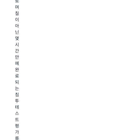
로
다.
개
도
과
며
상
발
구
를
칠
황
수
도
제
이
을
명
발
공
아
인
주
견
하
닌
식
기
하
는
몇
하
에
지
데
시
는
통
못
몇
간
에
합
한
주
만
이
함
결
가
에
전
으
과
걸
완
틱
로
를
릴
료
AI
써
밝
수
되
접
이
혀
있
는
근
제
냈
는
침
방
개
습
기
투
식
선
니
존
테
은
작
다
의
스
기
업
레
서
트
존
을
거
드
평
방
빠
시
파
가
법
르
스
티
를
과
게
캐