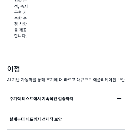
영향 분
격 시나
CI/CD
석, 즉시
리오를
파이프라
구현 가
작성합니
인에 직
능한 수
다.
접 포함
정 사항
합니다.
을 제공
합니다.
이점
AI 기반 자동화를 통해 조기에 더 빠르고 대규모로 애플리케이션 보안
주기적 테스트에서 지속적인 검증까지
테스트를 몇 주에서 몇 시간으로 단축하는 온디맨드 침
설계부터 배포까지 선제적 보안
투 테스트를 통해 주기적인 보안 평가를 지속적인 검증