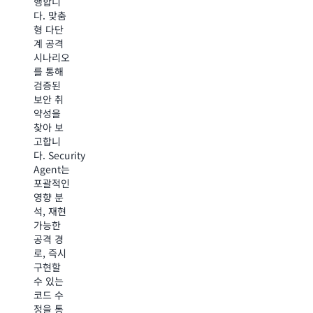
문서 및
행합니
자동으로
보
생
기술 설
다. 맞춤
분석하여
안
각
계를 분
형 다단
개발자
태
하
석합니
계 공격
워크플로
세
고
다. AWS
시나리오
에 즉각
에
더
Security
를 통해
적인 수
대
빠
Agent는
검증된
정 지침
한
르
AWS 모
보안 취
을 제공
우
게
범 사례
약성을
함으로써
리
테
및 조직
찾아 보
여러 개
의
스
의 보안
고합니
발 팀 간
약
트
요구 사
다. Security
에 일관
속
하
항에 따
Agent는
된 보안
을
고
라 문서
포괄적인
표준을
지
더
를 검토
영향 분
유지합니
원
많
하므로
석, 재현
다.
합
이
시간이
가능한
니
볼
오래 걸
공격 경
다."
수
리는 수
로, 즉시
있
동 검토
구현할
—
도
를 몇 분
수 있는
Owen
록
만에 집
코드 수
Zacharias,
도
중적인
정을 통
Wayspring,
와