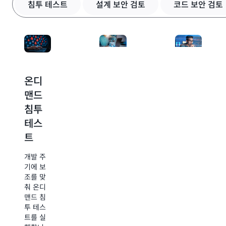
침투 테스트
설계 보안 검토
코드 보안 검토
의
운
-
기
스
Muhammad
본
캐
Furqan
이
너
Habibi,
며,
는
HENNGE
Security
아
K.K(일
Agent
니
본),
설계
는
온디
보안
지
DevSecOps
연
만
보안
Engineer,
맨드
코드
중
보
Cloud
검토
침투
분석
내
안
Product
내
에
가속
테스
규모
Development
지
이
화
트
조정
속
전
적
트
계획 단
개발 주
조직의
인
는
계에서
기에 보
요구 사
준
우
보안 위
조를 맞
항 및 일
비
리
험에 대
춰 온디
반적인
와
가
한 제품
맨드 침
취약성에
강
더
사양, 아
투 테스
대한 풀
력
일
키텍처
트를 실
요청을
한
찍