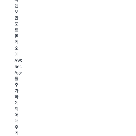
한
된
제
용
플
지
보
품
하
리
몇
안
및
면
케
주
포
서
개
이
만
트
비
발
션
에
폴
스
팀
과
오
리
의
이
코
탐
오
견
자
드
이
에
고
체
를
크
AWS
성
적
진
게
Security
을
으
정
감
Agent
향
로
으
소
를
상
동
로
하
추
시
적
이
여
가
키
보
해
우
하
며,
안
하
리
게
수
테
고
팀
되
동
스
해
은
어
테
트
당
실
매
스
를
컨
제
우
트
쉽
텍
취
기
를
게
스