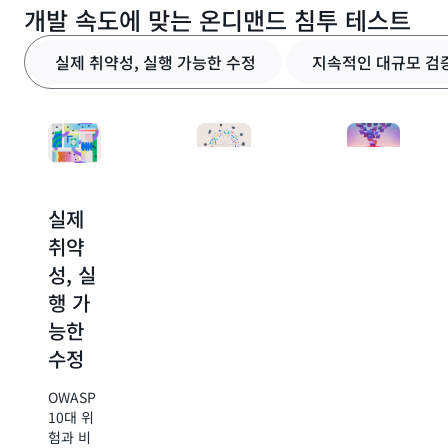
개발 속도에 맞는 온디맨드 침투 테스트
실제 취약성, 실행 가능한 수정
지속적인 대규모 검
실제
지속
상황
취약
적인
인식
성, 실
대규
테스
행 가
모 검
트
능한
증
중요한
수정
문제를
온디맨드
해결합니
테스트를
OWASP
다. 보안
통해 보
10대 위
에이전트
안 테스
험과 비
는 애플