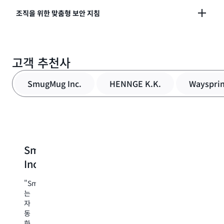
으로 전환합니다. 재현 가능한 증거로 완성된 맞춤형 다
처음부터 올바르게 보안을 구현하고 이후에도 지속적으
조직을 위한 맞춤형 보안 지침
단계 공격 시나리오를 통해 검증된 취약성을 식별하고
로 구현합니다. 설계 문서에 대한 실시간 보안 피드백, 풀
즉시 구현할 수 있는 수정 사항을 제공합니다.
요청에 대한 자동화된 코드 검토, 온디맨드 침투 테스트
조직 및 애플리케이션별 권장 사항을 통해 중대한 위험
를 받을 수 있습니다. 코드를 작성하기 전과 개발 중에 보
고객 추천사
을 해결합니다. 조직의 보안 표준을 한 번 정의하면 설계
안 요구 사항을 검증하여 취약성을 조기에 방지합니다.
및 코드 보안을 검토할 때마다 여러 애플리케이션에서
SmugMug Inc.
HENNGE K.K.
Wayspri
자동으로 검증합니다. 침투 테스트 중에 애플리케이션
컨텍스트와 데이터 흐름을 기반으로 상황에 맞는 권장
사항을 얻을 수 있습니다.
SmugMug
HENNGE
Wayspring
Classmetho
B
Inc.
K.K.
Inc.
H
"AWS
Security
"SmugMug
"AWS
"AWS
A
Agent
는
Security
Security
Se
를
자
Agent
Agent
Ag
사
동
는
를
는
용
화
HENNGE
사
애