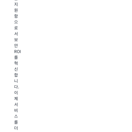
침
지
는
반
너
투
원
다
복
는
테
함
른
할
보
스
으
인
수
안
트
로
사
있
에
와
서
이
습
이
달
보
트
니
전
리
안
를
다.
트
Security
ROI
제
이
의
Agent
를
공
로
결
는
혁
하
인
과
실
신
는
해
를
행
합
동
보
따
가
니
시
안
라
능
다.
에
개
올
한
이
순
선
수
조
제
수
주
없
사
서
한
기
었
결
비
보
가
습
과
스
안
몇
니
를
를
조
개
다
단
더
사
월
몇
이