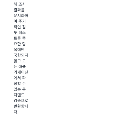
전문가
해 조사
VP
줍
분석으로
결과를
Architecture
니
단축할
문서화하
및
다.
수 있습
여 주기
Security
니다.
-
적인 침
Tr
투 테스
Al
트를 중
B
요한 항
He
목에만
보
국한되지
안
않고 모
운
든 애플
영
리케이션
관
에서 확
리
장할 수
자
있는 온
디맨드
검증으로
변환합니
다.