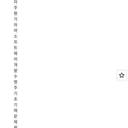
자
결
에
시
를
주
과
서
간
통
평
를
며
만
해
가
넘
칠
에
사
하
어
로
제
람
여
서
단
공
이
소
는
축
합
직
프
가
되
니
접
트
치
어
다.
테
웨
있
조
직
스
어
는
직
관
트
개
애
이
적
하
발
플
민
인
는
수
리
첩
설
팀
명
케
성
정
에
주
이
과
덕
서
기
션
보
분
도
초
개
안
에
일
기
선
을
스
반
에
사
모
캔
적
문
항
두
과
으
제
을
달
재
로
를
제
성