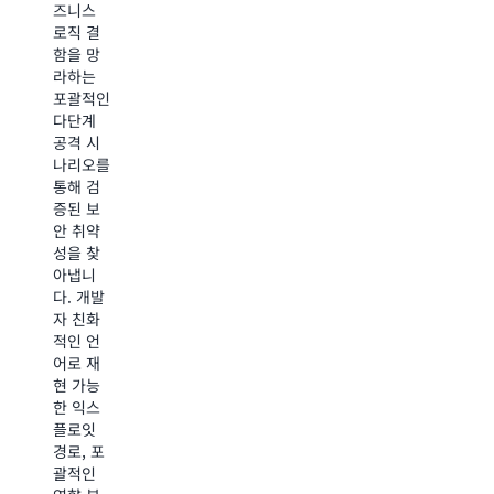
트를 몇
즈니스
리케이션
주에서
로직 결
의 컨텍
몇 시간
함을 망
스트를
으로 단
라하는
이해하여
축할 수
포괄적인
자동 보
있습니
다단계
안 검사
다. 핵심
공격 시
도구가
시스템뿐
나리오를
놓치는
만 아니
통해 검
익스플로
라 전체
증된 보
잇 취약
애플리케
안 취약
성을 찾
이션 포
성을 찾
아냅니
트폴리오
아냅니
다. 표면
에서 침
다. 개발
적 조사
투 테스
자 친화
결과 뿐
트를 확
적인 언
만 아니
장하고
어로 재
라 실제
완전한
현 가능
악용 가
API 지원
한 익스
능한 위
을 통해
플로잇
험을 검
포괄적인
경로, 포
증하는
보안 검
괄적인
표적 공
증을