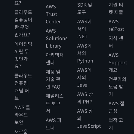
요?
SDK 및
지원 티
AWS
클라우드
도구
켓 제출
Trust
컴퓨팅이
Center
AWS에
AWS
란 무엇
서의
re:Post
AWS
인가요?
.NET
Solutions
지식 센
에이전틱
Library
AWS에
터
AI란 무
서의
아키텍처
AWS
엇인가
Python
센터
Support
요?
AWS에
개요
제품 및
클라우드
서의
기술 관
전문가의
컴퓨팅
Java
련 FAQ
도움 받
개념 허
AWS 상
기
애널리스
브
의 PHP
트 보고
AWS 접
AWS 클
서
AWS 상
근성
라우드
의
AWS 파
법적 고
보안
JavaScript
트너
지
새로운