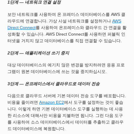
1단계 — 네트워크 연결 설정
보안 네트워크를 사용하여 온 프레미스 데이터베이스를 AWS 클
라우드에 연결합니다. 가상 사설 네트워크를 설정하거나
AWS
Direct Connect
를 사용하여 온프레미스와 클라우드 간 연결을 활
성화할 수 있습니다. AWS Direct Connect를 사용하면 퍼블릭 인
터넷을 거치지 않고 데이터베이스를 직접 연결할 수 있습니다.
2단계 — 애플리케이션 쓰기 중지
대상 데이터베이스의 예기치 않은 변경을 방지하려면 응용 프로
그램이 원본 데이터베이스에 쓰는 것을 중지하십시오.
3단계 — 온프레미스에서 클라우드로 데이터 전송
다음으로 클라우드 서버에 기본 데이터 전송 도구를 배포합니다.
비용을 줄이려면
Amazon EC2
에서 도구를 설정하는 것이 좋습
니다. 이렇게 하면 기본 데이터베이스 도구를 실행하는 데 사용
한 리소스에 대해서만 비용을 지불하면 됩니다. 그런 다음 도구
를 사용하여 소스 데이터베이스에서 데이터를 추출하고 클라우
드 데이터베이스에 복원합니다.