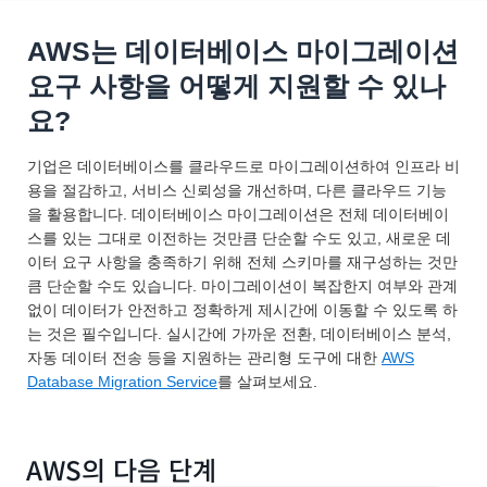
AWS는 데이터베이스 마이그레이션
요구 사항을 어떻게 지원할 수 있나
요?
기업은 데이터베이스를 클라우드로 마이그레이션하여 인프라 비
용을 절감하고, 서비스 신뢰성을 개선하며, 다른 클라우드 기능
을 활용합니다. 데이터베이스 마이그레이션은 전체 데이터베이
스를 있는 그대로 이전하는 것만큼 단순할 수도 있고, 새로운 데
이터 요구 사항을 충족하기 위해 전체 스키마를 재구성하는 것만
큼 단순할 수도 있습니다. 마이그레이션이 복잡한지 여부와 관계
없이 데이터가 안전하고 정확하게 제시간에 이동할 수 있도록 하
는 것은 필수입니다. 실시간에 가까운 전환, 데이터베이스 분석,
자동 데이터 전송 등을 지원하는 관리형 도구에 대한
AWS
Database Migration Service
를 살펴보세요.
AWS의 다음 단계