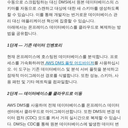
수동으로 스크립팅하는 대신 DMS에서 원본 데이터베이스의 스
키마를 자동으로 스캔하고 대상에 대한 새 스키마를 생성하도록
할 수 있습니다. 이를 통해 개발자는 번거로운 데이터베이스 관
리 대신 애플리케이션 혁신에 집중할 수 있습니다.
아래에서는 온프레미스 데이터베이스를 클라우드로 복제하는 방
법을 공유합니다.
1단계 — 기존 데이터 인벤토리
현재 온프레미스에 호스팅된 데이터베이스를 분석합니다. 프로
세스를 가속화하려면
AWS DMS 플릿 어드바이저
를 사용하십시
오. 이 도구는 기존 데이터베이스 및 분석 서버 플릿을 분석하고
잠재적 마이그레이션 경로를 식별합니다. 또한 성능, 스키마, 사
용 패턴 및 기타 메트릭을 컴파일합니다.
2단계 — 데이터베이스를 클라우드로 이동
AWS DMS를 사용하여 전체 데이터베이스를 온프레미스 데이터
센터에서 클라우드로 마이그레이션합니다. 또한 DMS의 변경 데
이터 캡처 (CDC) 모드를 켜서 거의 실시간으로 복제할 수 있습니
다. DMS는 CDC를 통해 원본 데이터베이스에 발생한 데이터 변