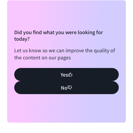
Did you find what you were looking for
today?
Let us know so we can improve the quality of
the content on our pages
Yes
No