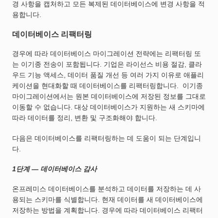
경 사항을 캡처하고 모든 복제된 데이터베이스에 변경 사항을 적
용합니다.
데이터베이스 리팩터링
경우에 따라 데이터베이스 마이그레이션 전략에는 리팩터링 또
는 이기종 전송이 포함됩니다. 기업은 라이선스 비용 절감, 클라
우드 기능 액세스, 데이터 품질 개선 등 여러 가지 이유로 애플리
케이션을 현대화할 때 데이터베이스를 리팩터링합니다. 이기종
마이그레이션에서는 원본 데이터베이스에 저장된 정보를 그대로
이동할 수 없습니다. 대상 데이터베이스가 지원하는 새 스키마에
따라 데이터를 정리, 변환 및 구조화해야 합니다.
다음은 데이터베이스를 리팩터링하는 데 도움이 되는 단계입니
다.
1단계 — 데이터베이스 감사
온프레미스 데이터베이스를 분석하고 데이터를 저장하는 데 사
용되는 스키마를 식별합니다. 현재 데이터를 새 데이터베이스에
저장하는 방법을 계획합니다. 경우에 따라 데이터베이스 리팩터