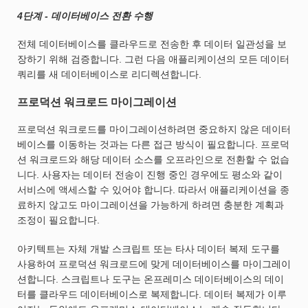
4단계 - 데이터베이스 전환 수행
전체 데이터베이스를 클라우드로 전송한 후 데이터 일관성을 보
장하기 위해 검증합니다. 그런 다음 애플리케이션의 모든 데이터
쿼리를 새 데이터베이스로 리디렉션합니다.
프로덕션 워크로드 마이그레이션
프로덕션 워크로드를 마이그레이션하려면 중요하지 않은 데이터
베이스를 이동하는 것과는 다른 접근 방식이 필요합니다. 프로덕
션 워크로드와 해당 데이터 소스를 오프라인으로 전환할 수 없습
니다. 사용자는 데이터 전송이 진행 중인 경우에도 평소와 같이
서비스에 액세스할 수 있어야 합니다. 따라서 애플리케이션을 종
료하지 않고도 마이그레이션을 가능하게 하려면 충분한 계획과
조정이 필요합니다.
아키텍트는 자체 개발 스크립트 또는 타사 데이터 복제 도구를
사용하여 프로덕션 워크로드에 맞게 데이터베이스를 마이그레이
션합니다. 스크립트나 도구는 온프레미스 데이터베이스의 데이
터를 클라우드 데이터베이스로 복제합니다. 데이터 복제가 이루