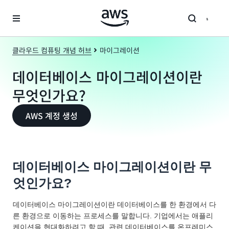
메인 콘텐츠로 건너뛰기
클라우드 컴퓨팅 개념 허브
마이그레이션
데이터베이스 마이그레이션이란
무엇인가요?
AWS 계정 생성
데이터베이스 마이그레이션이란 무
엇인가요?
데이터베이스 마이그레이션이란 데이터베이스를 한 환경에서 다
른 환경으로 이동하는 프로세스를 말합니다. 기업에서는 애플리
케이션을 현대화하려고 할 때, 관련 데이터베이스를 온프레미스