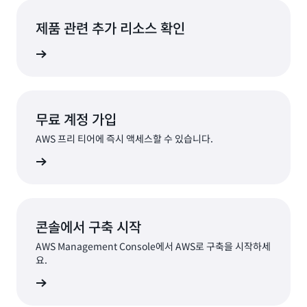
제품 관련 추가 리소스 확인
알아보기
무료 계정 가입
AWS 프리 티어에 즉시 액세스할 수 있습니다.
가입
콘솔에서 구축 시작
AWS Management Console에서 AWS로 구축을 시작하세
요.
로그인