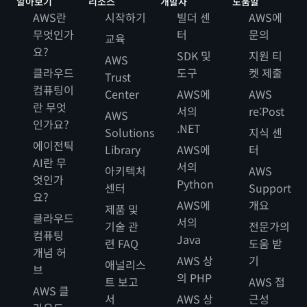
알아보기
리소스
개발자
도움말
AWS란
시작하기
빌더 센
AWS에
무엇인가
터
문의
교육
요?
SDK 및
지원 티
AWS
클라우드
도구
켓 제출
Trust
컴퓨팅이
Center
AWS에
AWS
란 무엇
서의
re:Post
AWS
인가요?
.NET
Solutions
지식 센
에이전틱
Library
AWS에
터
AI란 무
서의
아키텍처
AWS
엇인가
Python
센터
Support
요?
AWS에
개요
제품 및
클라우드
서의
기술 관
전문가의
컴퓨팅
Java
련 FAQ
도움 받
개념 허
AWS 상
기
애널리스
브
의 PHP
트 보고
AWS 접
AWS 클
서
AWS 상
근성