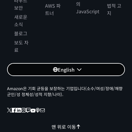
라우드
의
AWS 파
법적 고
보안
JavaScript
트너
지
새로운
소식
블로그
보도 자
료
English
Amazon은 기회 균등을 보장하는 기업입니다(소수/여성/장애/재향
군인/성 정체성/성적 지향/나이).
맨 위로 이동