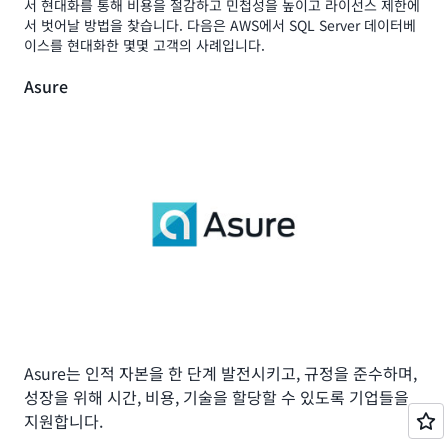
Ancestry
서 현대화를 통해 비용을 절감하고 민첩성을 높이고 라이선스 제한에
육, 시험 대비, 전문가 과정, 영어 연수, 대입 준비 및 K-12 교
서 벗어날 방법을 찾습니다. 다음은 AWS에서 SQL Server 데이터베
육을 통해 전 세계적으로 매년 120만 명 이상의 학생에게 서
이스를 현대화한 몇몇 고객의 사례입니다.
비스를 제공하고 있습니다.
Asure
"Amazon Relational Database
Service(RDS)는 DBA 팀이 일상적 유지 관리에
쓰는 시간을 줄이고 개선 작업에 집중할 수 있도
록 해 줍니다. 그리고 Elastic Load Balancing
을 통해 비용이 많이 들고 복잡한 로드 밸런서를
벗어나 필요한 기능을 유지할 수 있었죠. 여러 리
전을 사용하면 우리 데이터와 고객의 거리를 좁
혀 최종 사용자 경험을 개선할 수 있죠."
Ancestry는 수십억 개의 역사적 기록, 수천만 개의 가계도,
채드 마리노, 기술 서비스 담당 전무 이사, 카플란
수백만 개의 기존 고객 DNA 프로필을 분석하고 비교하여 자
기 발견의 여정을 지원하는 데이터 기반 인사이트를 제공합
사례 보기 »
니다.
Asure는 인적 자본을 한 단계 발전시키고, 규정을 준수하며,
성장을 위해 시간, 비용, 기술을 할당할 수 있도록 기업들을
“AWS는 우리가 소비자 유전체학 분야를 선도하
Delaware North
지원합니다.
는 데 필요한 유연성을 제공합니다. 우리는 AWS