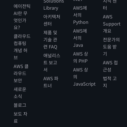
Solutions
지식 센
IntelliGuard는 의약품 재고 및 중환자 치료 용품 관리를 자
“AWS를 사용함으로써 디지털 마케팅 캠페인 시
에이전틱
를 사용하여 고객의 데이터를 AWS 클라우드로 마이그레이
스 서비스 채택은 인프라 리소스 활용도를 높이
Library
AWS에
터
동화하는 무선 주파수 식별(RFID) 솔루션을 개발합니다.
작에 소요되는 기간이 2주에서 평균 2일로 단축
AI란 무
션함으로써 안전하고 쉽게 액세스할 수 있는 호스팅을 제공
고 비용을 절감하는 데 도움이 됩니다.”
서의
아키텍처
AWS
되었습니다. 이는 기존 환경보다 7배 이상 빠른
하고 Microsoft SQL Server 데이터베이스 처리 시간을 개
엇인가
Python
“IntelliGuard에 처음 왔을 때 IntelliGuard가
센터
Support
것입니다. 브랜드 관리자는 아이디어가 있다면
팻 하퍼, 최고 기술 책임자, 카탈리스
선하여 성능을 향상시켰습니다.
요?
Azure에 구축해 놓은 것을 봤는데, AWS에 대해
AWS에
개요
제품 및
경쟁업체보다 먼저 이를 구현할 수 있습니다.”
클라우드
알고 있는 저로서는 AWS로의 이전을 지지하는
서의
“Amazon FSx가 없었다면 비즈니스 성장에 도움이 되기는
기술 관
전문가의
Davinci
컴퓨팅
것이 옳다고 생각했습니다. AWS가 Azure보다
Java
커녕 백업에 매일 몇 시간씩 소비했을 겁니다.”
스리니바스 얄라만칠리, 디지털 마케팅 서비스 (DMS) 글
련 FAQ
도움 받
개념 허
완성도가 훨씬 높다고 생각합니다. 당연한 선택
로벌 기술 관리자, 유니레버
AWS 상
기
애널리스
브
이었죠. 개발자가 인프라에 배포하고, 솔루션을
Steve Coombs, AdvancedMD Senior Site Reliability
의 PHP
트 보고
AWS 접
네덜란드에 본사를 둔 Davinci는 대출 및 모기지 업계를 위
사례 보기 »
생성하고, 반복하기가 쉬워야 합니다. Azure에
Engineer
AWS 클
서
AWS 상
근성
한 소프트웨어 솔루션을 제공합니다.
서 실행할 때는 우리 팀이 이러한 기능을 사용할
라우드
사례 보기 »
의
수 없었습니다. 예를 들어 SQL이 Microsoft 제
AWS 파
법적 고
보안
“Linux 기반 Aurora-Postgres는 우리에게는
JavaScript
품임에도 불구하고 Azure SQL 데이터베이스 솔
트너
지
데이터베이스의 자유, 풍부한 기능, 유연성, 확장
새로운
TechnologyOne
루션에는 우리가 활용하려는 기능이 많지 않았습
성을 의미합니다. 금융 서비스에 안성맞춤인 솔
소식
니다. 이에 비해 Amazon Relational
루션이고 경쟁업체보다 앞서 나가는 데 도움이
블로그
Database Service(RDS) for SQL Server는 우
된다고 생각합니다.”
리에게 필요한 모든 유연성과 기능은 물론 그 이
오스트레일리아 최대의 서비스형 소프트웨어(SaaS) 회사 중
보도 자
상을 제공했습니다.”
하나인
TechnologyOne
은 다양한 글로벌 고객에게 솔루션
료
얀 램버 포트먼, 매니징 디렉터, 다빈치
을 제공합니다. 이 회사가 운영하는 SaaS 플랫폼은 수천 개