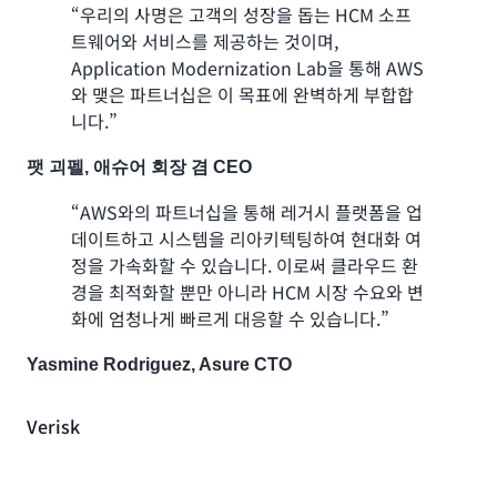
가 탁월한 확장성, 보안 및 개인 정보 보호 기능
“우리의 사명은 고객의 성장을 돕는 HCM 소프
을 제공한다고 확신합니다.”
대형 요식 숙박 업체인
Delaware North
는 매년 5억 명의 고
트웨어와 서비스를 제공하는 것이며,
객에게 서비스를 제공합니다.
Application Modernization Lab을 통해 AWS
Nat Naterajan, Ancestry VP Product & Technology
와 맺은 파트너십은 이 목표에 완벽하게 부합합
“온프레미스 데이터 센터를 유지하는 비용과
니다.”
AWS 클라우드로 이전하는 비용을 비교해 보았
Emirates
습니다... AWS로 이전하면 서버 하드웨어를
팻 괴펠, 애슈어 회장 겸 CEO
90% 이상 줄여 5년 동안 최소 350만 달러를 절
“AWS와의 파트너십을 통해 레거시 플랫폼을 업
약할 수 있을 것으로 예상합니다. 아울러 AWS를
Emirates는 비즈니스에 중요한 예약 엔진을 온프레미스에서
데이트하고 시스템을 리아키텍팅하여 현대화 여
통해 얻을 수 있는 컴퓨팅 용량 증가와 같은 추가
AWS 클라우드로 마이그레이션하는 과정에서 콘텐츠 관리
정을 가속화할 수 있습니다. 이로써 클라우드 환
적인 이점으로 인해 비용 절감 효과가 더 커질 수
시스템(CMS)을 위한 신뢰할 수 있는 공유 스토리지가 필요
경을 최적화할 뿐만 아니라 HCM 시장 수요와 변
있습니다. 따라서 기존 데이터 센터 인프라를 사
했습니다. Amazon FSx for Windows File Server 덕분에
화에 엄청나게 빠르게 대응할 수 있습니다.”
용할 때보다 더 많고 더 큰 워크로드를 지속적으
Emirates는 CMS용 파일 스토리지를 손쉽게 프로비저닝하
로 추가하고 사용한 만큼만 지불함으로써 비용을
여 예약 웹 사이트를 위한 공유 파일을 저장할 수 있었습니다.
Yasmine Rodriguez, Asure CTO
절감할 수 있습니다.”
“Amazon FSx를 사용하여 호스팅된 데이터 센
Kevin Quinlivan, Delaware North Chief Techology
터에서 AWS로 주력 사이트를 쉽게 마이그레이
Verisk
Officer
션할 수 있었습니다. CMS에는 고성능, 더 강력한
보안, 신뢰할 수 있는 공유 스토리지가 필요했는
사례 보기 »