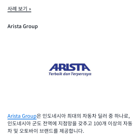
드 용량을 확보합니다. 우리는 애플리케이션을
을 추가로 조달했습니다.”
략을 파악하고 수립하여 TCO를 대폭 절감할 로
사례 보기 »
손쉽게 확장하여 매 학년 경험하고 있는 기하급
드맵을 평가하는 데 도움을 주었습니다. AWS와
시어도어 킴, SaaS 운영 담당 시니어 디렉터, 잡바이트
수적인 사용자 증가를 지원할 수 있습니다. 이전
의 파트너십은 기술과 설계를 통합하여 사람들의
에는 몇 시간씩 걸리던 새 인스턴스 프로비저닝
Arista Group
금융 경험을 재설계하고 단순화하려는 우리의 사
사례 보기 »
이 이제는 몇 분이면 됩니다."
명을 뒷받침합니다.”
국제 항공 운송 협회 (IATA)
Dawit Lessanu, Macmillan Learning Vice President
비니시우스 필렌가, 스태프 소프트웨어 엔지니어, 네온
of Architecture and Engineering
SEED
사례 보기 »
International Air Transport Association
(IATA)은 전 세계
항공 교통량의 84%를 차지하는 250개 항공사를 대표하는
Origin Energy
세계 항공사 동업 조합입니다.
Sharing and Enablement of Environmental
Data
(SEED) 포털은 해당 지역의 코알라 찾기나 화재 사례에
“AWS 클라우드는 패러다임을 바꾸고 있습니다.
대해 알고 싶은 오스트레일리아 뉴사우스웨일즈(NSW) 지역
리소스를 훨씬 더 전략적으로 사용할 수 있는 것
Origin Energy는 오스트레일리아 전역에 전기와 가스 등 에
의 토지 소유자들을 위한 종합적 리소스입니다.
은 물론 사용자에게 더 많은 기능을 제공할 수 있
너지 옵션을 공급하는 오스트레일리아의 주요 에너지 공급업
Arista Group
은 인도네시아 최대의 자동차 딜러 중 하나로,
게 되었습니다. 고객을 위해 데이터를 신속하게
체입니다.
인도네시아 군도 전역에 지점망을 갖추고 100개 이상의 자동
“우리는 데이터세트 수를 늘리고 싶고, 운영 측
처리하려면 AWS가 필요합니다. Amazon EC2
차 및 오토바이 브랜드를 제공합니다.
면보다는 사용자 경험 개선에 초점을 맞추고 있
“Origin Energy는 고객에게 더 나은 서비스를
덕분에 응답 시간이 확실히 개선되었습니다.”
습니다. 비즈니스와 플랫폼을 더 고민하고 있는