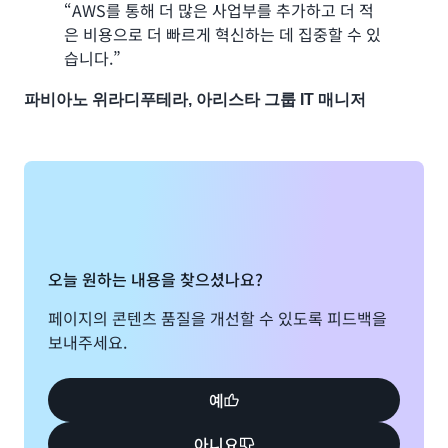
제공할 수 있는 향상된 유연성과 민첩성을 제공
“AWS를 통해 더 많은 사업부를 추가하고 더 적
데, 그것이 우리가 원하는 방향입니다.”
파스칼 뷰크너, IATA IT 서비스 디렉터 겸 CIO
하기 위해 클라우드로 전환하고 있습니다. 이 과
은 비용으로 더 빠르게 혁신하는 데 집중할 수 있
정에서 맞닥뜨린 문제는 구형 레거시 Windows
습니다.”
스텐 크리스텐슨, 시니어 팀 리더, SEED
사례 보기 »
서버 운영 체제에서 실행되는 전략적 애플리케이
사례 보기 »
션입니다. 이러한 애플리케이션의 전략적 특성과
파비아노 위라디푸테라, 아리스타 그룹 IT 매니저
GE 아비오 에어로
제한된 수명으로 인해 애플리케이션 리플랫포밍
사례 보기 »
또는 리팩터링에 투자하는 것은 바람직하지 않습
비블리카
니다. 이를 해결하기 위해 Origin Energy는 코드
e마케터
GE Avio Aero
를 변경할 필요 없이 레거시 Windows 애플리케
는 민간 및 군용 항공 부품과 시스템을 설계,
제조, 유지 보수하는 GE Aviation 회사입니다. 이 회사는 몇
이션의 안전한 마이그레이션을 지원할 수 있도록
1809년에 설립된 Biblica, 즉 국제성서공회는 새 국제판 성
가지 중요한 애플리케이션을 호스팅하는 SharePoint 사이
AWS 수명 종료 마이그레이션 프로그램(EMP)을
경의 전 세계 저작권 소유자입니다.
트를 업그레이드해야 했습니다. 가용성이 높은 환경과 저렴
평가하는 초기 단계에 있습니다.”
오늘 원하는 내용을 찾으셨나요?
한 비용이 필요했던 GE Avio Aero는 Amazon FSx를 통해
“Biblica, 즉 국제성서공회는 많은 트래픽으로
Nick Andrews, Origin IT Group Manager - Cloud and
페이지의 콘텐츠 품질을 개선할 수 있도록 피드백을
SQL Standard 라이선스가 포함된 가용성이 뛰어난 SQL
인한 웹 사이트 성능 문제를 겪고 있었습니다.
Infrastructure Services
보내주세요.
Server 장애 조치 클러스터를 배포했습니다. Amazon FSx
MissionCloud는 특히 워크로드에 EFS를 사용
를 사용하면서 온프레미스 Always On 그룹에 SQL
하여 Auto Scaling과 공유 스토리지를 중심으
Enterprise 라이선스를 사용할 때에 비해 비용은 대폭 절감
레드캣
로 확장성이 더 뛰어난 인프라로 Biblica를 옮겼
예
되었고 TCO는 낮아졌습니다.
습니다. “Biblica는 온프레미스 Microsoft SQL
Server 데이터베이스를 Linux 기반 Amazon
아니요