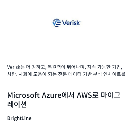
데, 확장성이라는 보너스까지 얻었습니다.
Amazon FSx는 파일 기반 워크로드 관리의 복
기네스 월드 레코드
잡성을 없애고, 성능과 안정성을 크게 향상시켰
으며, 무엇보다도 모든 팀의 운영 노력을 줄여주
었습니다.”
세계 기록 분야에서 전 세계적 권위를 자랑하는
Guiness
아눕 쿠마르 C, 에미레이트 항공 그룹 수석 엔지니어
World Records(GWR)
는 원래 전통적인 출판사였습니다. 고
객에게 더 나은 서비스를 제공하려는 지난 10년간의 노력으
사례 보기 »
로 GWR 웹 사이트 및 온라인은 신기록 커뮤니티에서 브랜드
Verisk는 더 강하고, 복원력이 뛰어나며, 지속 가능한 기업,
활동의 중심으로 확고한 입지를 구축했습니다. Guiness
Infor
사람, 사회에 도움이 되는 전문 데이터 기반 분석 인사이트를
World Records는 10개월에 걸친 Amazon Web
제공합니다.
Services(AWS)로의 전면적 이전 과정에서 IT 아키텍처를 재
편해야 했습니다.
“AWS Application Modernizatin Lab(AML)
Microsoft Azure에서 AWS로 마이그
Infor
는 라스트 마일 기능과 과학적 인사이트를 갖춘 비즈니
은 Verisk의 향후 설계 패턴이 클라우드 네이티
“프로젝트 대기 시간을 크게 줄이고 중국과 라틴
레이션
스 애플리케이션을 제작합니다. 엄선된 산업을 위한 이 애플
브 패턴이 되도록 지원함으로써 Verisk
아메리카의 주요 매출 시장에 더 많은 콘텐츠를
리케이션은 클라우드를 통해 안전하게 제공됩니다.
Analytics LNAV 팀이 현대화 속도를 높이는 데
제공할 수 있게 되었습니다. 우리에게는 대단히
BrightLine
“3개 리전의 데이터 약 11TB를 이전한 후 5개의
결정적인 역할을 했습니다. 그 결과 AML에서 얻
중요한 조치이고 향후 오랫동안 우리 사업을 좌
스토리지 어레이를 해체하고 한 달에 6시간 이상
은 주요 교훈을 바탕으로 Verisk Casualty
우하게 될 것입니다.”