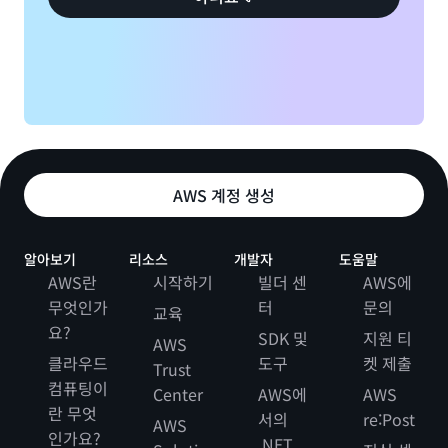
“Amazon FSx for Windows File Server를 사용하여 가용
Aurora MySQL로 마이그레이션하여 매우 많은
Redcat Hospitality IT Platform은 카페, 레스토랑, 다중 사
성이 뛰어난 SharePoint 사이트를 운영하는 동시에 SQL 라
eMarketer는 전 세계 수천 개의 기업이 시장과 소비자 행동
트래픽도 처리할 수 있도록 데이터베이스 크기를
이트 프랜차이즈를 위한 주방 관리 및 보고 기능이 포함된
이선스 비용을 60% 이상 절감할 수 있었습니다. 시스템 성능
을 더 잘 이해할 수 있도록 돕는 리서치 회사입니다.
적절하게 조정했습니다.”
POS(Point Of Sale) 솔루션을 제공합니다. Redcat은 고객
과 신뢰성 측면 모두 사용자 피드백이 매우 긍정적입니다.”
충성도 캠페인, 온라인 주문, 비즈니스 인텔리전스도 지원합
“우리 회사는 1년 전에 .NET 기반 마이크로서비
Mark Medina, MissionCloud VP Marketing
니다.
스, Kubernetes 클러스터, Microsoft SQL
Ivani Di Conca, Avio Aero Digital Operations Senior
Server 등을 포함한 대부분의 워크로드를
Manager
“다른 워크로드와 함께 Windows를 실행하거나
Catalis
Azure에서 AWS로 이전했습니다. AWS 영업 팀,
향후 고급 분석 또는 기계 학습과의 통합을 생각
기술 지원, 솔루션스 아키텍트와의 경험은 아주
AWS 계정 생성
AdvancedMD
하고 있다면 AWS를 고려하지 않는 것은 말이 안
달랐습니다. 마이크로서비스의 성능과 신뢰성이
됩니다.”
Catalis는 조세 평가, 결제 처리, 법원/토지 기록 관리, 시민
개선되고 약 18%의 비용 절감이 가능해졌으니
알아보기
리소스
개발자
도움말
참여 분야의 북미 지역 정부 기관에 소프트웨어 솔루션을 제
옳은 결정이었죠.”
Phillip Frantz, Redcat Special Projects
AdvancedMD
가 제공하는 독립 의료 기관용 클라우드 소프
AWS란
시작하기
빌더 센
AWS에
공하는 선두 업체입니다.
트웨어는 업계 최고 수준의 환자 결과와 재무 성과를 제공합
무엇인가
터
문의
David Sheehan, eMarketer Lead DevOps
교육
니다. AdvancedMD는 진료실 고객 급증에 대처하고 신제품
Unilever
“우리 회사는 AWS에서 Windows 및 SQL
요?
Engineer/Systems Architect
SDK 및
지원 티
AWS
수요를 충족하기 위해 의료 데이터용 기존 호스팅 인프라 규
Server 기반 워크로드를 실행합니다. AWS 팀은
클라우드
도구
켓 제출
Trust
모를 조정해야 했습니다. AdvancedMD의 기존 스토리지 플
많은 도움을 주었고, 비용을 절감하고 혁신하며
컴퓨팅이
IntelliGuard
Center
AWS에
AWS
랫폼은 백업 완료에 걸리는 시간이 길어 SQL Server 데이터
변화에 더 빠르게 대응할 수 있는 현대화 방법에
Unilever는 190여 개국에서 식품, 가정용품, 음료, 개인 위생
란 무엇
서의
re:Post
베이스 백업에서 성능 문제를 일으키고 있었습니다.
대한 아키텍처 지침을 제공했습니다. 최신 아키
AWS
용품을 판매하는 소비재 회사입니다.
인가요?
.NET
AdvancedMD는 Amazon FSx for Windows File Server
텍처로의 리팩터링과 관리형 컨테이너 및 서버리