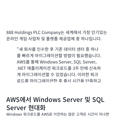
Hess Corporation
은 업계를 선도하는 세계적인 에너지 기
업으로서 원유 및 천연가스를 탐사하고 생산합니다.
"우리가 수행한 작업은 AWS와 함께 어떤 일을
할 수 있는지를 조직에게 보여주었습니다. 기업
888 Holdings PLC Company는 세계에서 가장 인기있는
분할로 인해 이번 프로젝트를 추진하게 됐지만,
온라인 게임 사업자 및 플랫폼 제공업체 중 하나입니다.
이제 모든 과정을 경험했고 우리가 AWS 클라우
드로 무엇을 할 수 있는지 알게 되었습니다. 향후
“새 회사를 인수한 후 기존 데이터 센터 중 하나
에는 온프레미스 기능에 대한 대안으로 클라우드
를 빠르게 마이그레이션할 방법이 필요했습니다.
솔루션 구축을 고려할 것입니다."
AWS를 통해 Windows Server, SQL Server,
.NET 애플리케이션 워크로드를 3주 만에 신속하
Jim McDonald, Hess Corporation Lead Architect
게 마이그레이션할 수 있었습니다. 이러한 워크
사례 보기 »
로드를 마이그레이션한 후 출시 시간을 단축하고
데이터 센터의 보안을 보장하며 매월 수천 달러
를 절감할 수 있었습니다.”
카플란 주식회사
AWS에서 Windows Server 및 SQL
Gabi Dvir, 888.com IT Director, Head Of Infrastructure
Server 현대화
Kaplan, Inc.
는 개인, 기관, 기업을 상대로 한 다양한 고등 교
Windows 워크로드를 AWS로 이전하는 많은 고객은 시간이 지나면