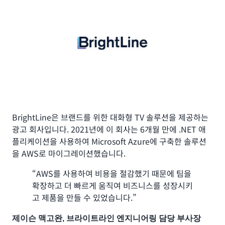
의 관리 시간을 절약할 수 있었습니다. 전체적으
Solutions 그룹에 속한 우리 팀에서 AWS 서버
롭 하우, IT 디렉터, 기네스 월드 레코드
로 스토리지 비용이 약 50% 절감되었습니다. 데
리스와 Lambda 사용이 늘어나는 데 영향을 미
이터 스토리지에 소요되는 시간과 비용이 줄어드
쳤습니다. 또한 실습 교육은 매우 유익했으며, 각
사례 보기 »
니 확장에 따른 스토리지 사전 프로비저닝을 걱
직원의 연간 목표에 매년 AWS 자격증 1개 취득
정할 필요 없이 고객에게 미션 크리티컬 엔터프
을 추가할 만큼 AML 인증의 중요성을 여실히 보
Jobvite
라이즈 애플리케이션을 제공하는 핵심 비즈니스
여 주었습니다. 현대화 전략의 추진과 중요 직원
에 집중할 수 있게 되었습니다.”
의 기술 향상을 위해 AML을 적극 권장합니다.”
그렉 벨, Infor 클라우드 서비스 매니저
Linto Mathew, 기술 리더, 베리스크 애널리틱스
Jobvite
는 기업이 최고의 인재를 발굴, 채용, 온보딩할 수 있
도록 지원하는 선도적인 서비스형 소프트웨어(SaaS) 채용
사례 보기 »
BrightLine은 브랜드를 위한 대화형 TV 솔루션을 제공하는
Neon
솔루션을 제공합니다.
광고 회사입니다. 2021년에 이 회사는 6개월 만에 .NET 애
플리케이션을 사용하여 Microsoft Azure에 구축한 솔루션
Macmillan Learning
“이제 우리 서비스 가용성은 99.98%를 훌쩍 넘
을 AWS로 마이그레이션했습니다.
습니다. 이전과는 완전히 달라졌습니다. 우리 팀
Neon은 기술과 디자인을 통합하여 사람들의 금융 경험을 재
은 수준 높은 서비스를 유지하기 위해 24시간 내
“AWS를 사용하여 비용을 절감했기 때문에 팀을
설계 및 단순화하고 자산 관리 개선을 돕는 것을 사명으로
내 일해야 하는 상황이었습니다. AWS로 마이그
Macmillan Learning은 교육 및 학습을 촉진하는 콘텐츠,
확장하고 더 빠르게 움직여 비즈니스를 성장시키
2016년에 설립되었습니다.
레이션한 후에는 시스템 관리자와 데이터베이스
도구, 서비스 제공에 주력하는 교육 솔루션 회사입니다.
고 제품을 만들 수 있었습니다.”
관리자가 밤에 꼬박꼬박 잘 수 있게 되었습니다.
“AWS와 Application Modernization Lab 팀
“AWS를 사용하여 LaunchPad를 위한 온디맨
또한 투자자들로부터 2,500만 달러의 확장 자본
은 레거시 워크로드를 폐기하기 위한 탄탄한 전
제이슨 맥고완, 브라이트라인 엔지니어링 담당 부사장