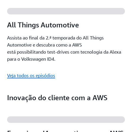
revolucionárias.
parceiros do mundo, incluindo parceiros de
competência automotiva, a AWS oferece a maior
variedade de opções para que as montadoras
All Things Automotive
descubram e selecionem as ofertas mais adequadas
para atender às necessidades comerciais exclusivas e
Assista ao final da 2.ª temporada do All Things
acelerar a obtenção de valor.
Automotive e descubra como a AWS
está possibilitando test-drives com tecnologia da Alexa
para o Volkswagen ID4.
Veja todos os episódios
Inovação do cliente com a AWS