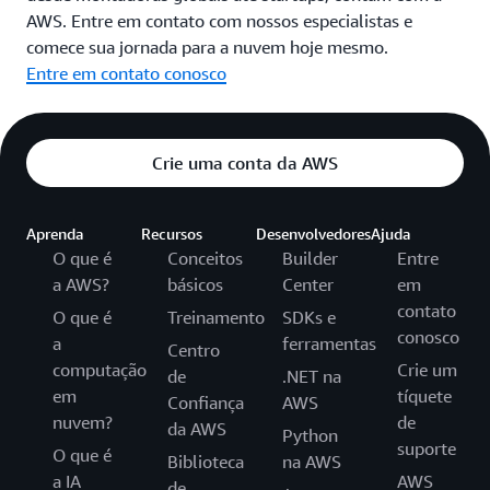
AWS. Entre em contato com nossos especialistas e
comece sua jornada para a nuvem hoje mesmo.
Entre em contato conosco
Crie uma conta da AWS
Aprenda
Recursos
Desenvolvedores
Ajuda
O que é
Conceitos
Builder
Entre
a AWS?
básicos
Center
em
contato
O que é
Treinamento
SDKs e
conosco
a
ferramentas
Centro
computação
Crie um
de
.NET na
em
tíquete
Confiança
AWS
nuvem?
de
da AWS
Python
suporte
O que é
Biblioteca
na AWS
a IA
AWS
de