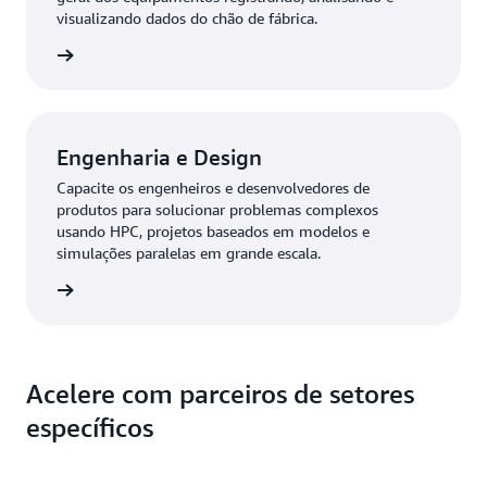
visualizando dados do chão de fábrica.
 mais »
Engenharia e Design
Capacite os engenheiros e desenvolvedores de
produtos para solucionar problemas complexos
usando HPC, projetos baseados em modelos e
simulações paralelas em grande escala.
 mais »
Acelere com parceiros de setores
específicos