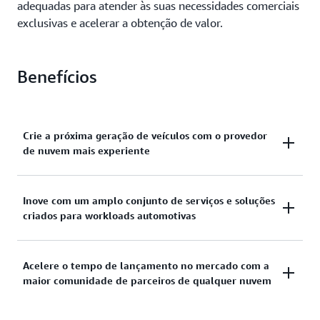
adequadas para atender às suas necessidades comerciais
exclusivas e acelerar a obtenção de valor.
Benefícios
Crie a próxima geração de veículos com o provedor
de nuvem mais experiente
A AWS tem mais de 17 anos de profundo
Inove com um amplo conjunto de serviços e soluções
conhecimento no setor e experiência inigualável
criados para workloads automotivas
trabalhando com as principais montadoras para
projetar, desenvolver e fabricar a próxima geração
A AWS oferece um amplo conjunto de serviços
de veículos.
Acelere o tempo de lançamento no mercado com a
específicos e soluções pré-criadas que capacitam as
maior comunidade de parceiros de qualquer nuvem
montadoras a liberar todo o potencial da nuvem,
dos dados e da IA para acelerar inovações
Com a maior e mais dinâmica comunidade de