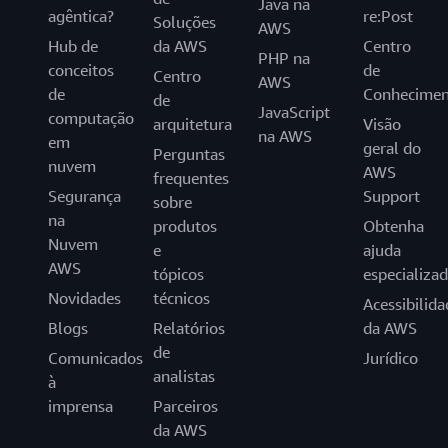
Java na
agêntica?
re:Post
Soluções
AWS
Hub de
da AWS
Centro
PHP na
conceitos
de
Centro
AWS
de
Conhecimen
de
JavaScript
computação
arquitetura
Visão
na AWS
em
geral do
Perguntas
nuvem
AWS
frequentes
Segurança
Support
sobre
na
produtos
Obtenha
Nuvem
e
ajuda
AWS
tópicos
especializa
Novidades
técnicos
Acessibilida
Blogs
Relatórios
da AWS
de
Comunicados
Jurídico
analistas
à
imprensa
Parceiros
da AWS